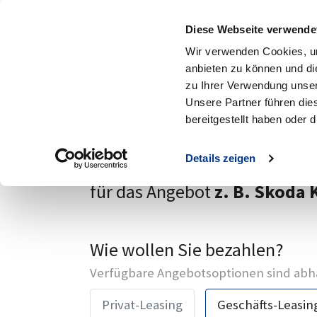
Standorte
A
Diese Webseite verwende
MENÜ
Wir verwenden Cookies, um
anbieten zu können und di
Zum Hauptinhalt
zu Ihrer Verwendung unser
Zurück
Unsere Partner führen die
bereitgestellt haben oder
Ihre Anfrage
Details zeigen
für das Angebot
z. B. Škoda 
Wie wollen Sie bezahlen?
Verfügbare Angebotsoptionen sind abhä
Privat-Leasing
Geschäfts-Leasin