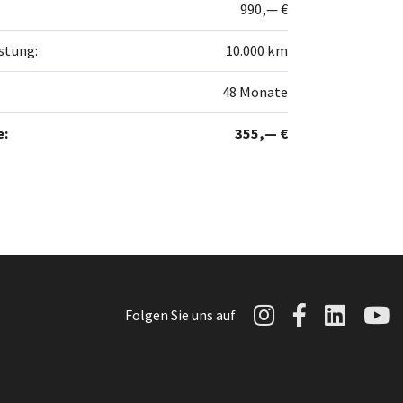
990,— €
istung:
10.000
km
:
48
Monate
e:
355,— €
Autowelt Sch
Autowelt 
Autow
A
Folgen Sie uns auf