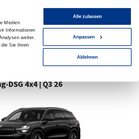
ce & Werkstatt
Unternehmen
News & Events
Alle zulassen
Standorte
Suche
le Medien
2940
Fahrzeuge
ir Informationen
Anpassen
Analysen weiter.
die Sie ihnen
Ablehnen
ng-DSG 4x4 | Q3 26