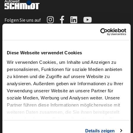
Autowelt Schmidt auf I
Autowelt Schmidt au
Autowelt Schmidt
Autowelt Sc
Folgen Sie uns auf
Die Marken der Autowelt Schmidt
Diese Webseite verwendet Cookies
Wir verwenden Cookies, um Inhalte und Anzeigen zu
personalisieren, Funktionen für soziale Medien anbieten
zu können und die Zugriffe auf unsere Website zu
analysieren. Außerdem geben wir Informationen zu Ihrer
Verwendung unserer Website an unsere Partner für
soziale Medien, Werbung und Analysen weiter. Unsere
Partner führen diese Informationen möglicherweise mit
weiteren Daten zusammen, die Sie ihnen bereitgestellt
haben oder die sie im Rahmen Ihrer Nutzung der Dienste
gesammelt haben.
Details zeigen