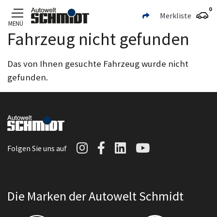
0
Merkliste
MENÜ
Fahrzeug nicht gefunden
Zum Hauptinhalt
Das von Ihnen gesuchte Fahrzeug wurde nicht
gefunden.
Autowelt Schmidt auf I
Autowelt Schmidt au
Autowelt Schmidt
Autowelt Sc
Folgen Sie uns auf
Die Marken der Autowelt Schmidt