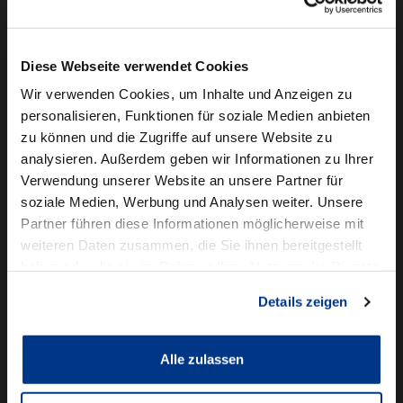
Camper mieten
Kundenservice
Diese Webseite verwendet Cookies
Online-Terminbuchung
Wir verwenden Cookies, um Inhalte und Anzeigen zu
personalisieren, Funktionen für soziale Medien anbieten
Für Geschäftskunden
zu können und die Zugriffe auf unsere Website zu
analysieren. Außerdem geben wir Informationen zu Ihrer
Audi Business
Verwendung unserer Website an unsere Partner für
BMW Geschäftskunden
soziale Medien, Werbung und Analysen weiter. Unsere
Partner führen diese Informationen möglicherweise mit
Volkswagen Professional Class
weiteren Daten zusammen, die Sie ihnen bereitgestellt
Autowelt Schmidt
haben oder die sie im Rahmen Ihrer Nutzung der Dienste
gesammelt haben.
Details zeigen
Unternehmen
News & Events
Karriere
Alle zulassen
Ausbildung