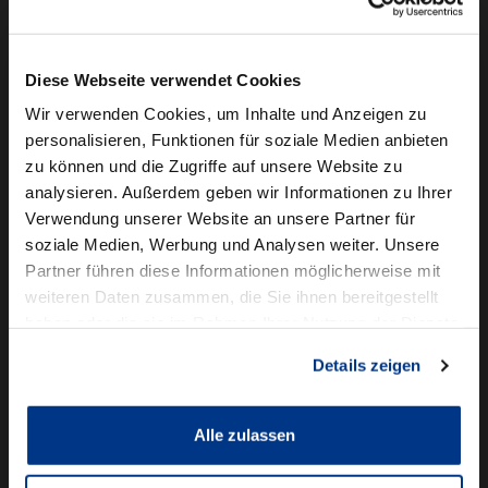
Camper mieten
Kundenservice
Diese Webseite verwendet Cookies
Online-Terminbuchung
Wir verwenden Cookies, um Inhalte und Anzeigen zu
personalisieren, Funktionen für soziale Medien anbieten
Für Geschäftskunden
zu können und die Zugriffe auf unsere Website zu
analysieren. Außerdem geben wir Informationen zu Ihrer
Audi Business
Verwendung unserer Website an unsere Partner für
BMW Geschäftskunden
soziale Medien, Werbung und Analysen weiter. Unsere
Partner führen diese Informationen möglicherweise mit
Volkswagen Professional Class
weiteren Daten zusammen, die Sie ihnen bereitgestellt
Autowelt Schmidt
haben oder die sie im Rahmen Ihrer Nutzung der Dienste
gesammelt haben.
Details zeigen
Unternehmen
News & Events
Karriere
Alle zulassen
Ausbildung