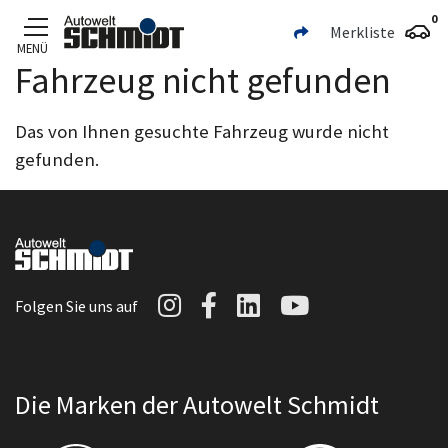
0
Merkliste
MENÜ
Fahrzeug nicht gefunden
Zum Hauptinhalt
Das von Ihnen gesuchte Fahrzeug wurde nicht
gefunden.
Autowelt Schmidt auf I
Autowelt Schmidt au
Autowelt Schmidt
Autowelt Sc
Folgen Sie uns auf
Die Marken der Autowelt Schmidt