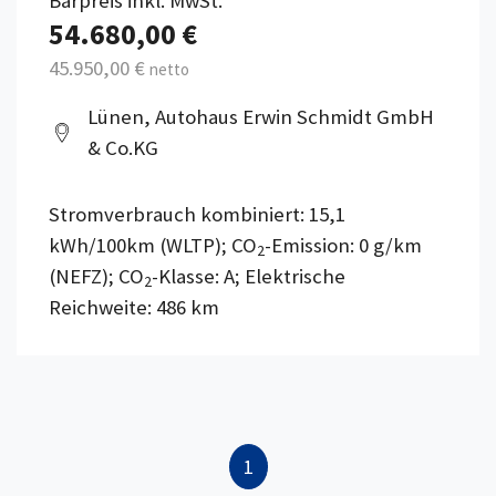
Barpreis inkl. MwSt.
54.680,00 €
45.950,00 €
netto
Lünen, Autohaus Erwin Schmidt GmbH
& Co.KG
Stromverbrauch kombiniert: 15,1
kWh/100km (WLTP); CO
-Emission: 0 g/km
2
(NEFZ); CO
-Klasse: A; Elektrische
2
Reichweite: 486 km
1