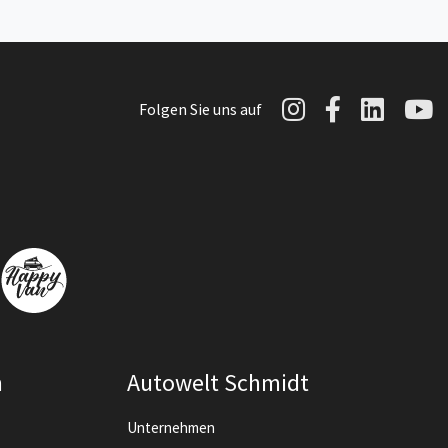
Autowelt Sch
Autowelt 
Autow
A
Folgen Sie uns auf
n
Autowelt Schmidt
Unternehmen