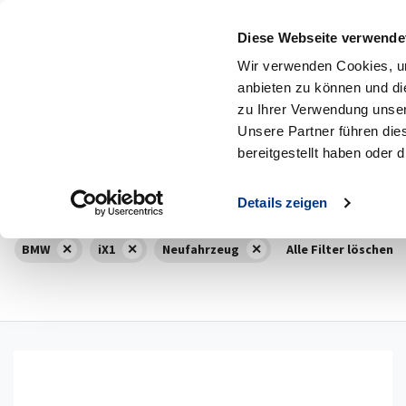
Diese Webseite verwende
MENÜ
Zum Hauptinhalt
Wir verwenden Cookies, um
anbieten zu können und di
9
Fahrzeuge
3
Neuwagen
zu Ihrer Verwendung unser
Unsere Partner führen die
Marke
Mo
bereitgestellt haben oder
BMW
Details zeigen
BMW
iX1
Neufahrzeug
Alle Filter löschen
Details anzeigen