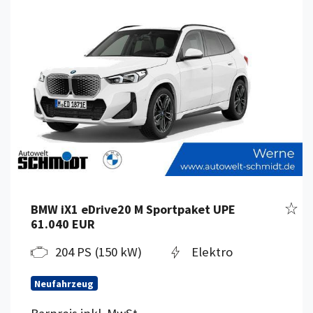
zeug merken
Fahr
BMW iX1 eDrive20 M Sportpaket UPE
61.040 EUR
204 PS (150 kW)
Elektro
Neufahrzeug