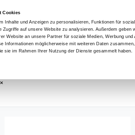
t Cookies
 Inhalte und Anzeigen zu personalisieren, Funktionen für sozia
e Zugriffe auf unsere Website zu analysieren. Außerdem geben w
3
Vorführwagen
6
Gebrauchtwagen
0
Jahres
er Website an unsere Partner für soziale Medien, Werbung und 
se Informationen möglicherweise mit weiteren Daten zusammen, 
dell
Kraftstoff
Standort
 die sie im Rahmen Ihrer Nutzung der Dienste gesammelt haben.
iX1
Alle Kraftstoffe
Alle Standorte
Details anzeigen