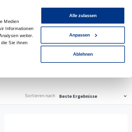
0
Merkliste
Alle zulassen
le Medien
ir Informationen
wagen
0
Werksdienstwagen
Anpassen
Analysen weiter.
die Sie ihnen
Detailsuche
Ablehnen
Sortieren nach
Details anzeigen