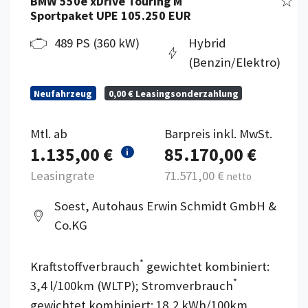
BMW 550e xDrive Touring M
Sportpaket UPE 105.250 EUR
489 PS (360 kW)
Hybrid
(Benzin/Elektro)
Neufahrzeug
0,00 € Leasingsonderzahlung
Mtl. ab
Barpreis inkl. MwSt.
1.135,00 €
85.170,00 €
i
Leasingrate
71.571,00 €
netto
Soest, Autohaus Erwin Schmidt GmbH &
Co.KG
*
Kraftstoffverbrauch
gewichtet kombiniert:
*
3,4 l/100km (WLTP); Stromverbrauch
gewichtet kombiniert: 18,2 kWh/100km