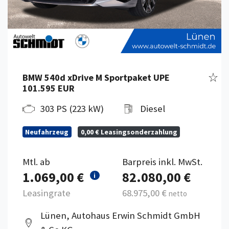
zeug merken
Fahr
BMW 540d xDrive M Sportpaket UPE
101.595 EUR
303 PS (223 kW)
Diesel
Neufahrzeug
0,00 € Leasingsonderzahlung
Mtl. ab
Barpreis inkl. MwSt.
1.069,00 €
82.080,00 €
i
Leasingrate
68.975,00 €
netto
Lünen, Autohaus Erwin Schmidt GmbH