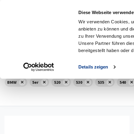
Diese Webseite verwende
MENÜ
Zum Hauptinhalt
Wir verwenden Cookies, um
anbieten zu können und di
365
Fahrzeuge
14
Neuwagen
zu Ihrer Verwendung unser
Unsere Partner führen die
Marke
Modell
bereitgestellt haben oder
BMW
Alle 5er
,
Details zeigen
BMW
5er
520
530
535
540
Details anzeigen