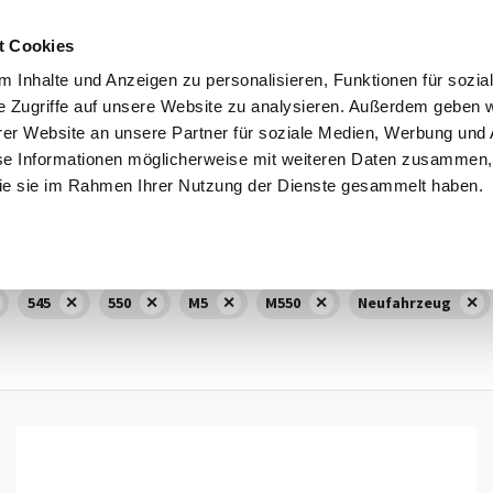
t Cookies
 Inhalte und Anzeigen zu personalisieren, Funktionen für sozia
e Zugriffe auf unsere Website zu analysieren. Außerdem geben w
1
Vorführwagen
351
Gebrauchtwagen
86
Jahr
er Website an unsere Partner für soziale Medien, Werbung und 
se Informationen möglicherweise mit weiteren Daten zusammen, 
Kraftstoff
Standort
 die sie im Rahmen Ihrer Nutzung der Dienste gesammelt haben.
520
,
530
,
535
,
540
,
545
Alle Kraftstoffe
,
550
,
M5
,
M550
Alle Standorte
545
550
M5
M550
Neufahrzeug
Details anzeigen