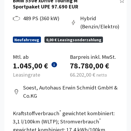
BMW 550e xDrive Touring M
Sportpaket UPE 97.690 EUR
489 PS (360 kW)
Hybrid
(Benzin/Elektro)
Neufahrzeug
0,00 € Leasingsonderzahlung
Mtl. ab
Barpreis inkl. MwSt.
1.045,00 €
78.780,00 €
i
Leasingrate
66.202,00 €
netto
Soest, Autohaus Erwin Schmidt GmbH &
Co.KG
*
Kraftstoffverbrauch
gewichtet kombiniert:
*
3,1 l/100km (WLTP); Stromverbrauch
gewichtet kombiniert: 17,4 kWh/100km