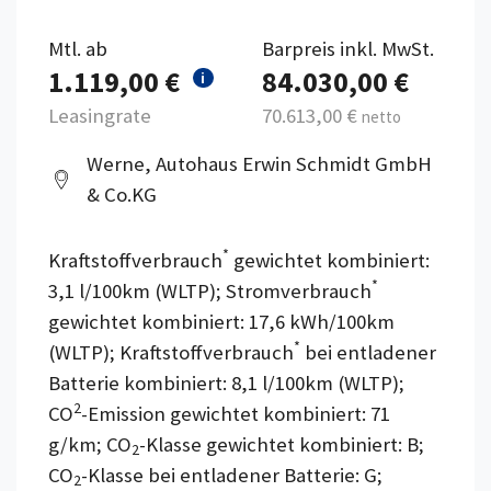
Mtl. ab
Barpreis inkl. MwSt.
1.119,00 €
84.030,00 €
i
Leasingrate
70.613,00 €
netto
Werne, Autohaus Erwin Schmidt GmbH
& Co.KG
*
Kraftstoffverbrauch
gewichtet kombiniert:
*
3,1 l/100km (WLTP); Stromverbrauch
gewichtet kombiniert: 17,6 kWh/100km
*
(WLTP); Kraftstoffverbrauch
bei entladener
Batterie kombiniert: 8,1 l/100km (WLTP);
2
CO
-Emission gewichtet kombiniert: 71
g/km; CO
-Klasse gewichtet kombiniert: B;
2
CO
-Klasse bei entladener Batterie: G;
2