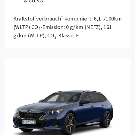
& Co.KG
*
Kraftstoffverbrauch
kombiniert: 6,1 l/100km
(WLTP) CO
-Emission: 0 g/km (NEFZ), 161
2
g/km (WLTP); CO
-Klasse: F
2
Details anzeigen