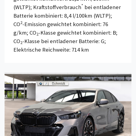
*
(WLTP); Kraftstoffverbrauch
bei entladener
Batterie kombiniert: 8,4 l/100km (WLTP);
2
CO
-Emission gewichtet kombiniert: 76
g/km; CO
-Klasse gewichtet kombiniert: B;
2
CO
-Klasse bei entladener Batterie: G;
2
Elektrische Reichweite: 714 km
Details anzeigen