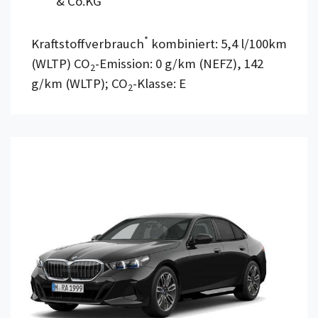
& Co.KG
*
Kraftstoffverbrauch
kombiniert: 5,4 l/100km
(WLTP) CO
-Emission: 0 g/km (NEFZ), 142
2
g/km (WLTP); CO
-Klasse: E
2
Details anzeigen