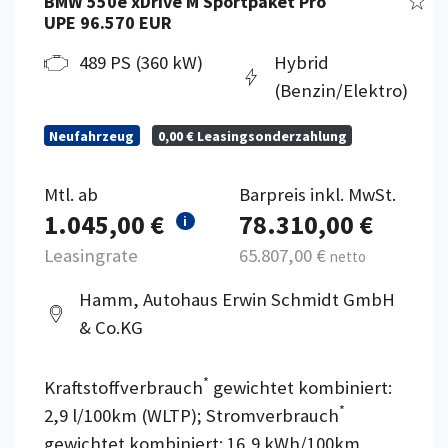
BMW 550e xDrive M Sportpaket Pro
UPE 96.570 EUR
489 PS (360 kW)
Hybrid
(Benzin/Elektro)
Neufahrzeug
0,00 € Leasingsonderzahlung
Mtl. ab
Barpreis inkl. MwSt.
1.045,00 €
78.310,00 €
i
Leasingrate
65.807,00 €
netto
Hamm, Autohaus Erwin Schmidt GmbH
& Co.KG
*
Kraftstoffverbrauch
gewichtet kombiniert:
*
2,9 l/100km (WLTP); Stromverbrauch
gewichtet kombiniert: 16,9 kWh/100km