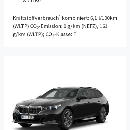
& Co.KG
*
Kraftstoffverbrauch
kombiniert: 6,1 l/100km
(WLTP) CO
-Emission: 0 g/km (NEFZ), 161
2
g/km (WLTP); CO
-Klasse: F
2
Details anzeigen