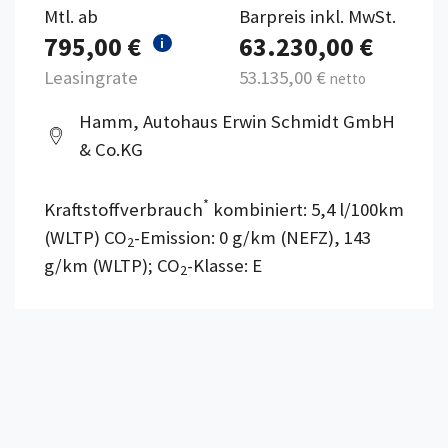
Mtl. ab
Barpreis inkl. MwSt.
795,00 €
63.230,00 €
i
Leasingrate
53.135,00 €
netto
Hamm, Autohaus Erwin Schmidt GmbH
& Co.KG
*
Kraftstoffverbrauch
kombiniert: 5,4 l/100km
(WLTP) CO
-Emission: 0 g/km (NEFZ), 143
2
g/km (WLTP); CO
-Klasse: E
2