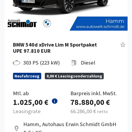
zeug merken
Fahr
BMW 540d xDrive Lim M Sportpaket
UPE 97.810 EUR
303 PS (223 kW)
Diesel
Neufahrzeug
0,00 € Leasingsonderzahlung
Mtl. ab
Barpreis inkl. MwSt.
1.025,00 €
78.880,00 €
i
Leasingrate
66.286,00 €
netto
Hamm, Autohaus Erwin Schmidt GmbH