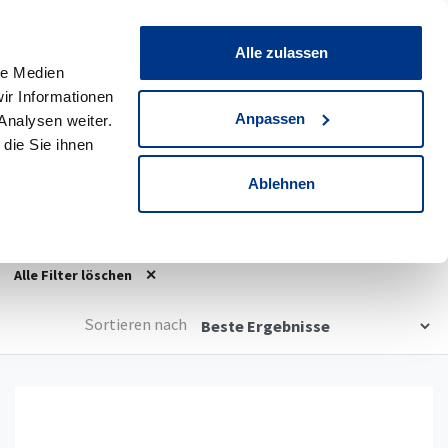
0
Merkliste
Alle zulassen
le Medien
ir Informationen
eswagen
0
Werksdienstwagen
Anpassen
Analysen weiter.
die Sie ihnen
Detailsuche
Ablehnen
Alle Filter löschen
Sortieren nach
Details anzeigen