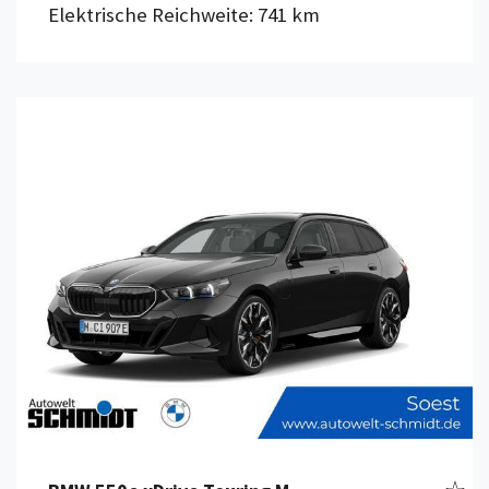
Elektrische Reichweite: 741 km
Details anzeigen
zeug merken
Fahr