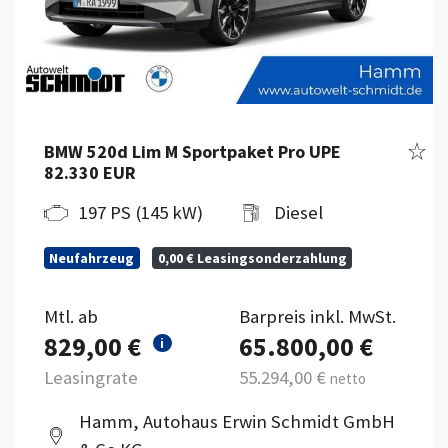
Fahr
BMW 520d Lim M Sportpaket Pro UPE
82.330 EUR
197 PS (145 kW)
Diesel
Neufahrzeug
0,00 € Leasingsonderzahlung
Mtl. ab
Barpreis inkl. MwSt.
829,00 €
65.800,00 €
i
Leasingrate
55.294,00 €
netto
Hamm, Autohaus Erwin Schmidt GmbH