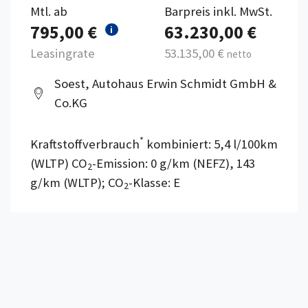
Mtl. ab
Barpreis inkl. MwSt.
795,00 €
63.230,00 €
i
Leasingrate
53.135,00 €
netto
Soest, Autohaus Erwin Schmidt GmbH &
Co.KG
*
Kraftstoffverbrauch
kombiniert: 5,4 l/100km
(WLTP) CO
-Emission: 0 g/km (NEFZ), 143
2
g/km (WLTP); CO
-Klasse: E
2