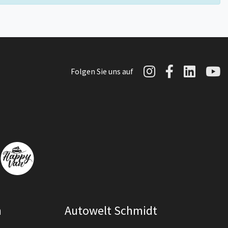
Autowelt Sch
Autowelt 
Autow
A
Folgen Sie uns auf
n
Autowelt Schmidt