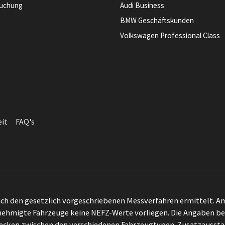
buchung
Audi Business
BMW Geschäftskunden
Volkswagen Professional Class
eit
FAQ's
h den gesetzlich vorgeschriebenen Messverfahren ermittelt. Am
ehmigte Fahrzeuge keine NEFZ-Werte vorliegen. Die Angaben bezi
zwecken zwischen den verschiedenen Fahrzeugtypen. Zusatzausst