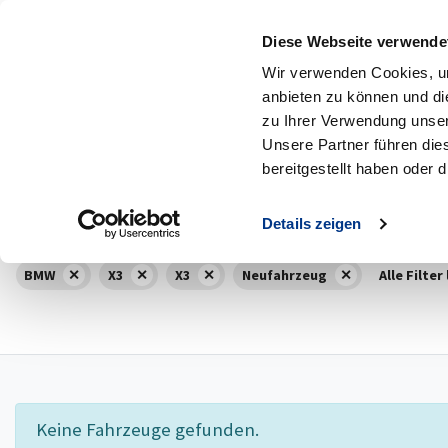
Diese Webseite verwende
MENÜ
Zum Hauptinhalt
Wir verwenden Cookies, um
anbieten zu können und di
166
Fahrzeuge
4
Neuwagen
zu Ihrer Verwendung unser
Unsere Partner führen die
Marke
Model
bereitgestellt haben oder
BMW
Alle
Details zeigen
BMW
X3
X3
Neufahrzeug
Alle Filter
Keine Fahrzeuge gefunden.