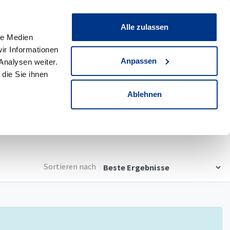
0
Merkliste
Alle zulassen
le Medien
ir Informationen
eswagen
0
Werksdienstwagen
Anpassen
Analysen weiter.
die Sie ihnen
Detailsuche
Ablehnen
Sortieren nach