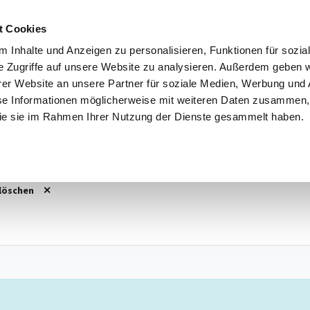
t Cookies
 Inhalte und Anzeigen zu personalisieren, Funktionen für sozia
e Zugriffe auf unsere Website zu analysieren. Außerdem geben w
3
Vorführwagen
162
Gebrauchtwagen
124
Jahr
er Website an unsere Partner für soziale Medien, Werbung und 
se Informationen möglicherweise mit weiteren Daten zusammen, 
l
Kraftstoff
Standort
 die sie im Rahmen Ihrer Nutzung der Dienste gesammelt haben.
 X3
,
X3
Alle Kraftstoffe
Alle Standorte
 löschen