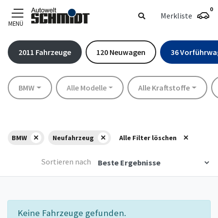
0
Merkliste
MENÜ
Zum Hauptinhalt
2011
Fahrzeuge
120
Neuwagen
36
Vorführwa
Marke
Modell
Kraftstoff
S
BMW
Alle Modelle
Alle Kraftstoffe
BMW
Neufahrzeug
Alle Filter löschen
Sortieren nach
Keine Fahrzeuge gefunden.