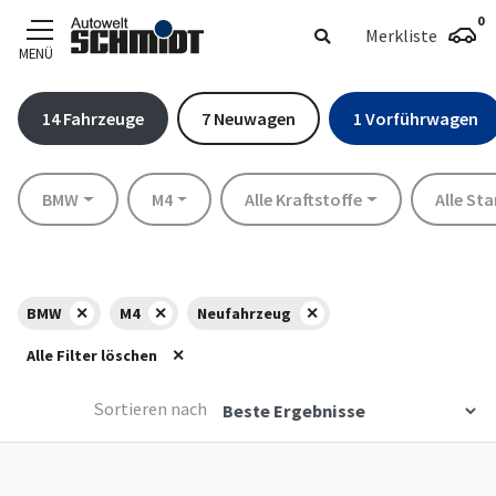
0
Merkliste
MENÜ
Zum Hauptinhalt
14
Fahrzeuge
7
Neuwagen
1
Vorführwagen
Marke
Modell
Kraftstoff
Standort
BMW
M4
Alle Kraftstoffe
Alle St
BMW
M4
Neufahrzeug
Alle Filter löschen
Sortieren nach