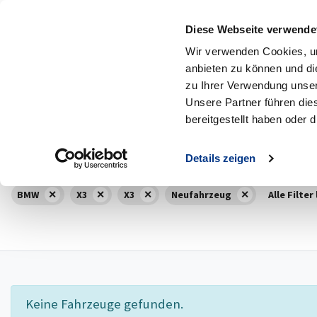
Diese Webseite verwende
MENÜ
Zum Hauptinhalt
Wir verwenden Cookies, um
anbieten zu können und di
166
Fahrzeuge
4
Neuwagen
zu Ihrer Verwendung unser
Unsere Partner führen die
Marke
Model
bereitgestellt haben oder
BMW
Alle
Details zeigen
BMW
X3
X3
Neufahrzeug
Alle Filter
Keine Fahrzeuge gefunden.