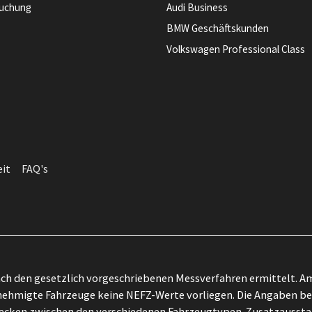
buchung
Audi Business
BMW Geschäftskunden
Volkswagen Professional Class
eit
FAQ's
h den gesetzlich vorgeschriebenen Messverfahren ermittelt. Am
ehmigte Fahrzeuge keine NEFZ-Werte vorliegen. Die Angaben bezi
zwecken zwischen den verschiedenen Fahrzeugtypen. Zusatzausst