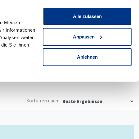
0
Merkliste
Alle zulassen
le Medien
ir Informationen
eswagen
0
Werksdienstwagen
Anpassen
Analysen weiter.
die Sie ihnen
Detailsuche
Ablehnen
Sortieren nach