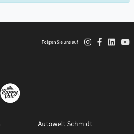
Autowelt Sch
Autowelt 
Autow
A
Folgen Sie uns auf
n
Autowelt Schmidt