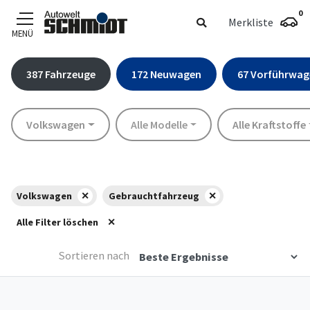
0
Merkliste
MENÜ
Zum Hauptinhalt
387
Fahrzeuge
172
Neuwagen
67
Vorführwag
Marke
Modell
Kraftstoff
Volkswagen
Alle Modelle
Alle Kraftstoffe
Volkswagen
Gebrauchtfahrzeug
Alle Filter löschen
Sortieren nach