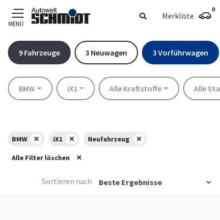
0
Merkliste
MENÜ
Zum Hauptinhalt
9
Fahrzeuge
3
Neuwagen
3
Vorführwagen
Marke
Modell
Kraftstoff
Standort
BMW
iX1
Alle Kraftstoffe
Alle St
BMW
iX1
Neufahrzeug
Alle Filter löschen
Sortieren nach