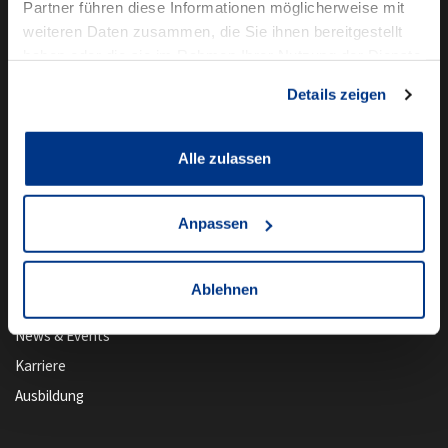
Partner führen diese Informationen möglicherweise mit
Kundenservice
weiteren Daten zusammen, die Sie ihnen bereitgestellt
haben oder die sie im Rahmen Ihrer Nutzung der Dienste
Online-Terminbuchung
gesammelt haben.
Details zeigen
Für Geschäftskunden
Audi Business
Alle zulassen
BMW Geschäftskunden
Volkswagen Professional Class
Anpassen
Autowelt Schmidt
Ablehnen
Unternehmen
News & Events
Karriere
Ausbildung