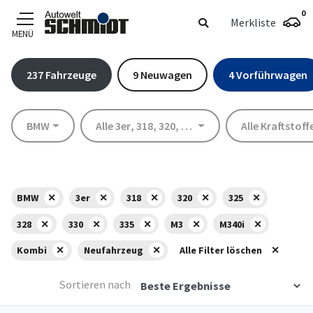
0
Merkliste
MENÜ
Zum Hauptinhalt
237
Fahrzeuge
9
Neuwagen
4
Vorführwagen
Marke
Modell
Kraftstoff
BMW
Alle 3er
,
318
,
320
,
325
,
328
,
330
Alle Kraftstoff
,
335
,
M3
,
M340
BMW
3er
318
320
325
328
330
335
M3
M340i
Kombi
Neufahrzeug
Alle Filter löschen
Sortieren nach