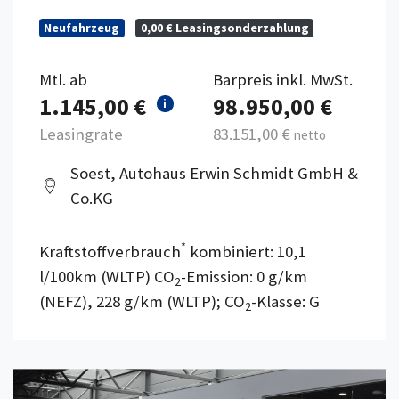
Neufahrzeug
0,00 € Leasingsonderzahlung
Mtl. ab
Barpreis inkl. MwSt.
1.145,00 €
98.950,00 €
i
Leasingrate
83.151,00 €
netto
Soest, Autohaus Erwin Schmidt GmbH &
Co.KG
*
Kraftstoffverbrauch
kombiniert: 10,1
l/100km (WLTP) CO
-Emission: 0 g/km
2
(NEFZ), 228 g/km (WLTP); CO
-Klasse: G
2
Details anzeigen