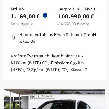
Mtl. ab
Barpreis inkl. MwSt.
1.169,00 €
100.990,00 €
i
Leasingrate
84.866,00 €
netto
Hamm, Autohaus Erwin Schmidt GmbH
& Co.KG
*
Kraftstoffverbrauch
kombiniert: 10,2
l/100km (WLTP) CO
-Emission: 0 g/km
2
(NEFZ), 232 g/km (WLTP); CO
-Klasse: G
2
Details anzeigen