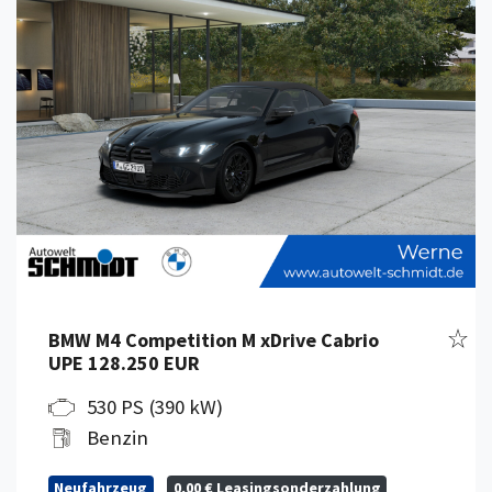
Fahr
BMW M4 Competition M xDrive Cabrio
UPE 128.250 EUR
530 PS (390 kW)
Benzin
Neufahrzeug
0,00 € Leasingsonderzahlung