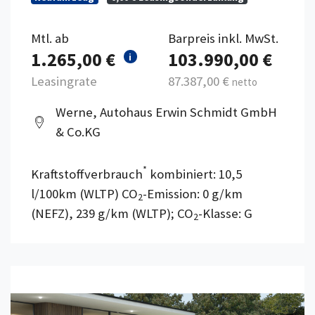
Mtl. ab
Barpreis inkl. MwSt.
1.265,00 €
103.990,00 €
i
Leasingrate
87.387,00 €
netto
Werne, Autohaus Erwin Schmidt GmbH
& Co.KG
*
Kraftstoffverbrauch
kombiniert: 10,5
l/100km (WLTP) CO
-Emission: 0 g/km
2
(NEFZ), 239 g/km (WLTP); CO
-Klasse: G
2
Details anzeigen