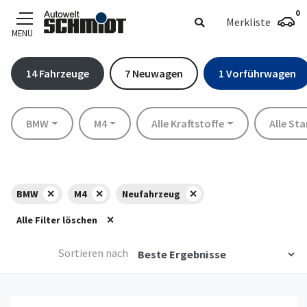
0
Merkliste
MENÜ
Zum Hauptinhalt
14
Fahrzeuge
7
Neuwagen
1
Vorführwagen
Marke
Modell
Kraftstoff
Standort
BMW
M4
Alle Kraftstoffe
Alle St
BMW
M4
Neufahrzeug
Alle Filter löschen
Sortieren nach
Details anzeigen