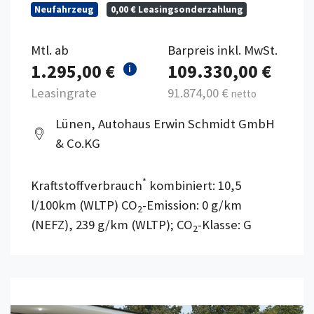
Neufahrzeug
0,00 € Leasingsonderzahlung
Mtl. ab
Barpreis inkl. MwSt.
1.295,00 €
109.330,00 €
i
Leasingrate
91.874,00 €
netto
Lünen, Autohaus Erwin Schmidt GmbH
& Co.KG
*
Kraftstoffverbrauch
kombiniert: 10,5
l/100km (WLTP) CO
-Emission: 0 g/km
2
(NEFZ), 239 g/km (WLTP); CO
-Klasse: G
2
Details anzeigen