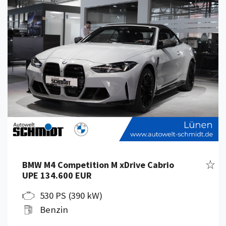
Fahr
BMW M4 Competition M xDrive Cabrio
UPE 134.600 EUR
530 PS (390 kW)
Benzin