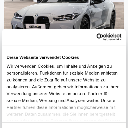
Diese Webseite verwendet Cookies
Wir verwenden Cookies, um Inhalte und Anzeigen zu
personalisieren, Funktionen für soziale Medien anbieten
Fahr
BMW M4 Competition Coupe M xDrive
zu können und die Zugriffe auf unsere Website zu
UPE 120.480 EUR
analysieren. Außerdem geben wir Informationen zu Ihrer
Verwendung unserer Website an unsere Partner für
530 PS (390 kW)
soziale Medien, Werbung und Analysen weiter. Unsere
Benzin
Partner führen diese Informationen möglicherweise mit
weiteren Daten zusammen, die Sie ihnen bereitgestellt
Neufahrzeug
0,00 € Leasingsonderzahlung
haben oder die sie im Rahmen Ihrer Nutzung der Dienste
gesammelt haben.