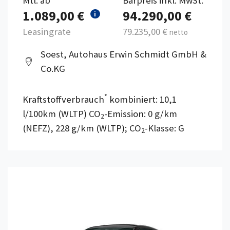
Mtl. ab
Barpreis inkl. MwSt.
1.089,00 €
94.290,00 €
i
Leasingrate
79.235,00 €
netto
Soest, Autohaus Erwin Schmidt GmbH &
Co.KG
*
Kraftstoffverbrauch
kombiniert: 10,1
l/100km (WLTP) CO
-Emission: 0 g/km
2
(NEFZ), 228 g/km (WLTP); CO
-Klasse: G
2
Details anzeigen