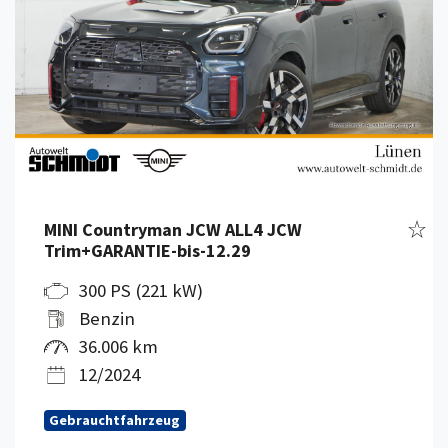
Fahr
MINI Countryman JCW ALL4 JCW
Trim+GARANTIE-bis-12.29
300 PS (221 kW)
Benzin
36.006 km
12/2024
Gebrauchtfahrzeug