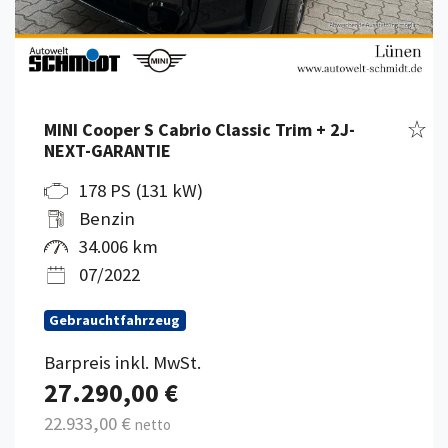
Fahr
MINI Cooper S Cabrio Classic Trim + 2J-
NEXT-GARANTIE
178 PS (131 kW)
Benzin
34.006 km
07/2022
Gebrauchtfahrzeug
Barpreis inkl. MwSt.
27.290,00 €
22.933,00 €
netto