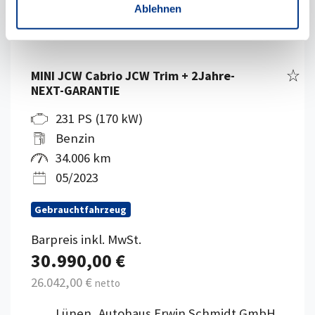
Ablehnen
Fahr
MINI JCW Cabrio JCW Trim + 2Jahre-
NEXT-GARANTIE
231 PS (170 kW)
Benzin
34.006 km
05/2023
Gebrauchtfahrzeug
Barpreis inkl. MwSt.
30.990,00 €
26.042,00 €
netto
Lünen, Autohaus Erwin Schmidt GmbH