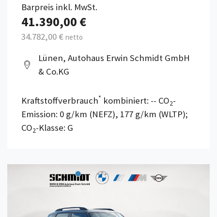
Barpreis inkl. MwSt.
41.390,00 €
34.782,00 €
netto
Lünen, Autohaus Erwin Schmidt GmbH
& Co.KG
*
Kraftstoffverbrauch
kombiniert: -- CO
-
2
Emission: 0 g/km (NEFZ), 177 g/km (WLTP);
CO
-Klasse: G
2
Details anzeigen