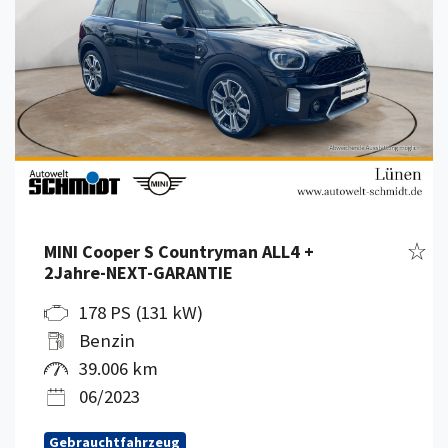
Fahr
MINI Cooper S Countryman ALL4 +
2Jahre-NEXT-GARANTIE
178 PS (131 kW)
Benzin
39.006 km
06/2023
Gebrauchtfahrzeug