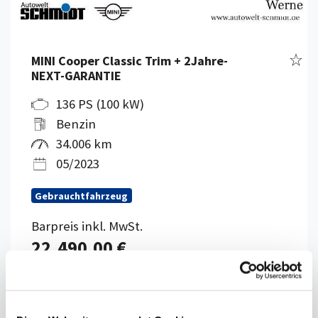
Fahr
MINI Cooper Classic Trim + 2Jahre-
NEXT-GARANTIE
136 PS (100 kW)
Benzin
34.006 km
05/2023
Gebrauchtfahrzeug
Barpreis inkl. MwSt.
22.490,00 €
18.899,00 €
netto
Werne, Autohaus Erwin Schmidt GmbH