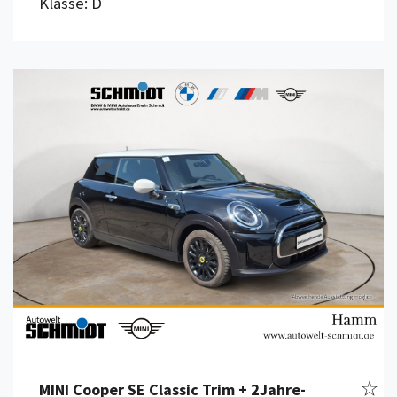
Klasse: D
Details anzeigen
Fahr
MINI Cooper SE Classic Trim + 2Jahre-