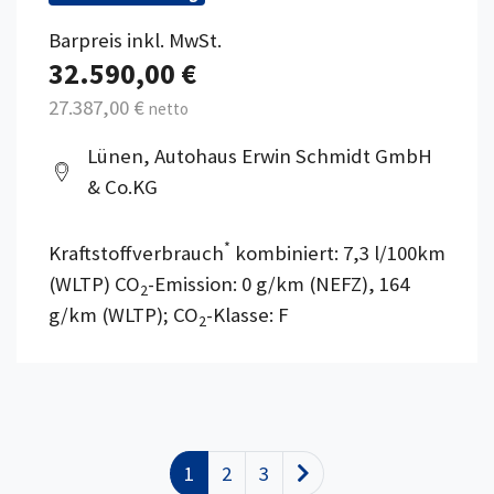
Barpreis inkl. MwSt.
32.590,00 €
27.387,00 €
netto
Lünen, Autohaus Erwin Schmidt GmbH
& Co.KG
*
Kraftstoffverbrauch
kombiniert: 7,3 l/100km
(WLTP) CO
-Emission: 0 g/km (NEFZ), 164
2
g/km (WLTP); CO
-Klasse: F
2
1
2
3
Nächste