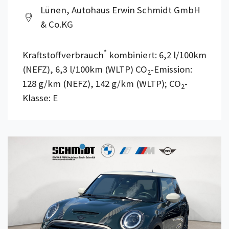
Lünen, Autohaus Erwin Schmidt GmbH
& Co.KG
*
Kraftstoffverbrauch
kombiniert: 6,2 l/100km
(NEFZ), 6,3 l/100km (WLTP) CO
-Emission:
2
128 g/km (NEFZ), 142 g/km (WLTP); CO
-
2
Klasse: E
Details anzeigen