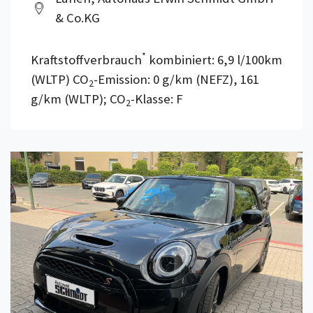
& Co.KG
*
Kraftstoffverbrauch
kombiniert: 6,9 l/100km
(WLTP) CO
-Emission: 0 g/km (NEFZ), 161
2
g/km (WLTP); CO
-Klasse: F
2
Details anzeigen