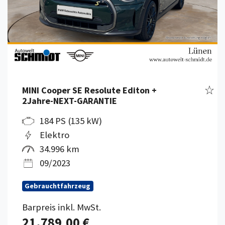
Fahr
MINI Cooper SE Resolute Editon +
2Jahre-NEXT-GARANTIE
184 PS (135 kW)
Elektro
34.996 km
09/2023
Gebrauchtfahrzeug
Barpreis inkl. MwSt.
21.789,00 €