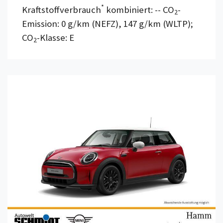
*
Kraftstoffverbrauch
kombiniert: -- CO
-
2
Emission: 0 g/km (NEFZ), 147 g/km (WLTP);
CO
-Klasse: E
2
Details anzeigen