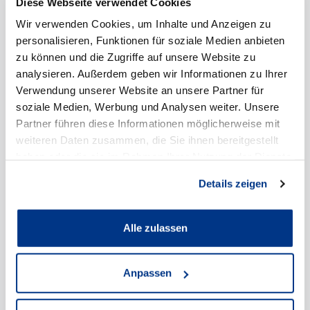
& Co.KG
Diese Webseite verwendet Cookies
Wir verwenden Cookies, um Inhalte und Anzeigen zu
*
personalisieren, Funktionen für soziale Medien anbieten
Kraftstoffverbrauch
kombiniert: 5,0 l/100km
zu können und die Zugriffe auf unsere Website zu
(NEFZ) CO
-Emission: 115 g/km (NEFZ), 127
2
analysieren. Außerdem geben wir Informationen zu Ihrer
g/km (WLTP); CO
-Klasse: D
2
Verwendung unserer Website an unsere Partner für
soziale Medien, Werbung und Analysen weiter. Unsere
Partner führen diese Informationen möglicherweise mit
weiteren Daten zusammen, die Sie ihnen bereitgestellt
Details anzeigen
haben oder die sie im Rahmen Ihrer Nutzung der Dienste
gesammelt haben.
Details zeigen
Alle zulassen
Anpassen