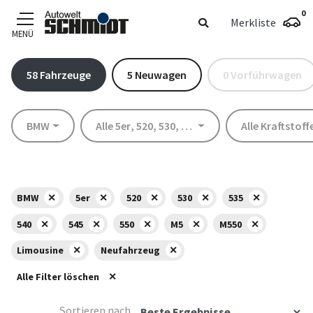
0
Merkliste
MENÜ
Zum Hauptinhalt
58
Fahrzeuge
5
Neuwagen
0
Vorführwagen
Marke
Modell
Kraftstoff
BMW
Alle 5er
,
520
,
530
,
535
,
540
,
545
Alle Kraftstoff
,
550
,
M5
,
M55
BMW
5er
520
530
535
540
545
550
M5
M550
Limousine
Neufahrzeug
Alle Filter löschen
Sortieren nach