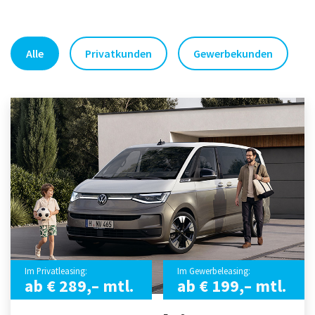
Alle
Privatkunden
Gewerbekunden
Im Privatleasing:
Im Gewerbeleasing:
ab € 289,– mtl.
ab € 199,– mtl.