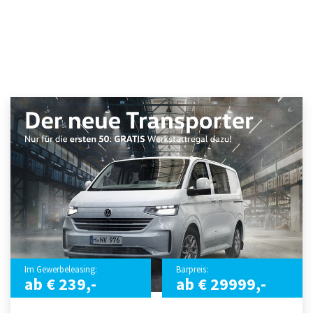
Im Gewerbeleasing:
Barpreis:
ab € 239,-
ab € 29999,-