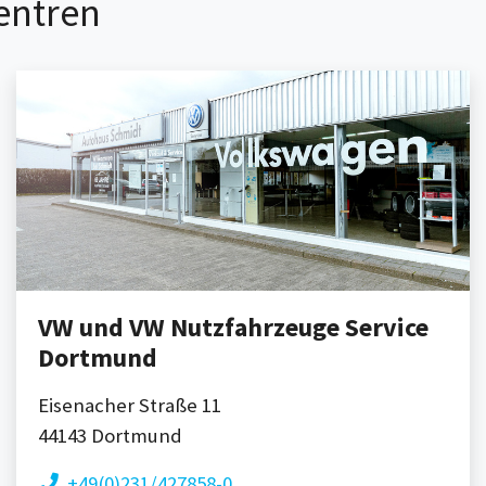
entren
VW und VW Nutzfahrzeuge Service
Dortmund
Eisenacher Straße 11
44143
Dortmund
+49(0)231/427858-0