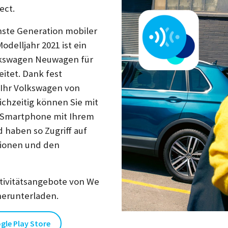
ect.
chste Generation mobiler
odelljahr 2021 ist ein
olkswagen Neuwagen für
itet. Dank fest
t Ihr Volkswagen von
ichzeitig können Sie mit
 Smartphone mit Ihrem
haben so Zugriff auf
ionen und den
tivitätsangebote von We
herunterladen.
gle Play Store