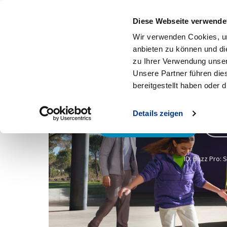
An
Diese Webseite verwende
MENÜ
Zum Hauptinhalt
Wir verwenden Cookies, um
anbieten zu können und di
zu Ihrer Verwendung unser
Unsere Partner führen die
bereitgestellt haben oder
Ihr Volkswagen 
Details zeigen
Top Leasing Angebote
Sof
ID. Buzz Pro: 