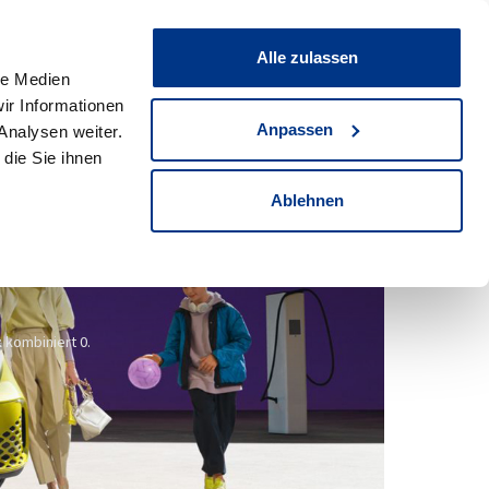
zeugum- und aufbauten
Service & Werkstatt
Alle zulassen
le Medien
Standorte
Suche
2940
Fahrzeuge
ir Informationen
Anpassen
Analysen weiter.
die Sie ihnen
Ablehnen
: kombiniert 0.