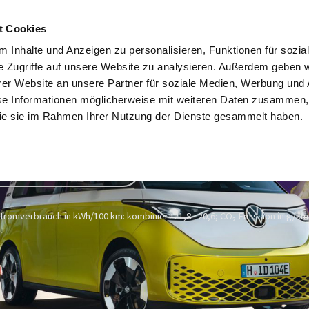
gebote
Modelle
Happy Van
California ProfiPartner
Fahr
t Cookies
 Inhalte und Anzeigen zu personalisieren, Funktionen für sozia
e Zugriffe auf unsere Website zu analysieren. Außerdem geben w
er Website an unsere Partner für soziale Medien, Werbung und 
se Informationen möglicherweise mit weiteren Daten zusammen, 
 die sie im Rahmen Ihrer Nutzung der Dienste gesammelt haben.
Nutzfahrzeuge Partner
ort verfügbare Neuwagen
Stromverbrauch in kWh/100 km: kombiniert 21,8 - 20,6; CO₂-Emission in g/km