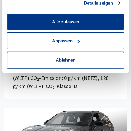
Details zeigen
Benzin
5 km
Alle zulassen
Neufahrzeug
Barpreis inkl. MwSt.
Anpassen
34.990,00 €
29.403,00 €
netto
Ablehnen
*
Kraftstoffverbrauch
kombiniert: 5,7 l/100km
(WLTP) CO
-Emission: 0 g/km (NEFZ), 128
2
g/km (WLTP); CO
-Klasse: D
2
Details anzeigen