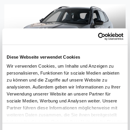
Details anzeigen
Diese Webseite verwendet Cookies
Wir verwenden Cookies, um Inhalte und Anzeigen zu
personalisieren, Funktionen für soziale Medien anbieten
zu können und die Zugriffe auf unsere Website zu
analysieren. Außerdem geben wir Informationen zu Ihrer
Verwendung unserer Website an unsere Partner für
soziale Medien, Werbung und Analysen weiter. Unsere
Partner führen diese Informationen möglicherweise mit
Skoda Kamiq Monte Carlo 1,5 TSI DSG
AHK ACC Kamera SHZ
weiteren Daten zusammen, die Sie ihnen bereitgestellt
haben oder die sie im Rahmen Ihrer Nutzung der Dienste
150 PS (110 kW)
gesammelt haben.