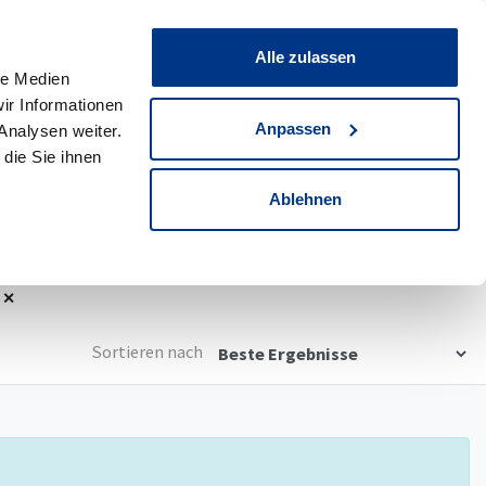
0
Merkliste
Alle zulassen
le Medien
ir Informationen
reswagen
0
Werksdienstwagen
Anpassen
Analysen weiter.
die Sie ihnen
Detailsuche
Ablehnen
Sortieren nach