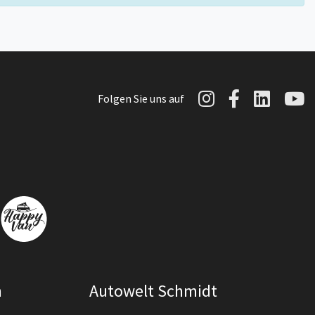
Autowelt Sch
Autowelt 
Autow
A
Folgen Sie uns auf
n
Autowelt Schmidt