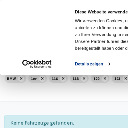
Diese Webseite verwende
MENÜ
Zum Hauptinhalt
Wir verwenden Cookies, um
anbieten zu können und di
240
Fahrzeuge
13
Neuwagen
zu Ihrer Verwendung unser
Unsere Partner führen die
Marke
Modell
bereitgestellt haben oder
BMW
Alle 1er
,
Details zeigen
BMW
1er
116
118
120
123
Keine Fahrzeuge gefunden.