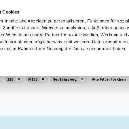
t Cookies
 Inhalte und Anzeigen zu personalisieren, Funktionen für sozia
e Zugriffe auf unsere Website zu analysieren. Außerdem geben w
7
Vorführwagen
227
Gebrauchtwagen
179
Jah
er Website an unsere Partner für soziale Medien, Werbung und 
se Informationen möglicherweise mit weiteren Daten zusammen, 
Kraftstoff
Standort
 die sie im Rahmen Ihrer Nutzung der Dienste gesammelt haben.
116
,
118
,
120
,
123
,
125
Alle Kraftstoffe
,
M135
Alle Standorte
125
M135
Neufahrzeug
Alle Filter löschen