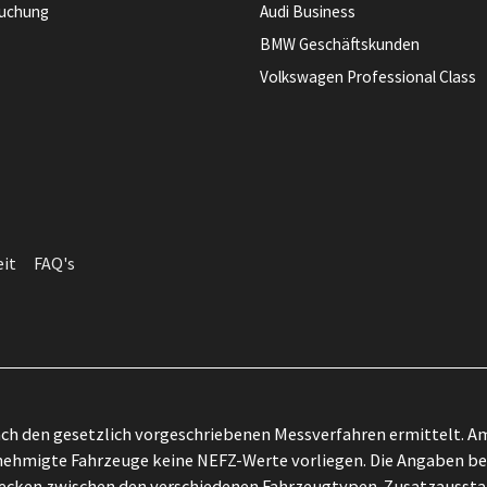
buchung
Audi Business
BMW Geschäftskunden
Volkswagen Professional Class
eit
FAQ's
h den gesetzlich vorgeschriebenen Messverfahren ermittelt. Am
ehmigte Fahrzeuge keine NEFZ-Werte vorliegen. Die Angaben bezi
zwecken zwischen den verschiedenen Fahrzeugtypen. Zusatzausst