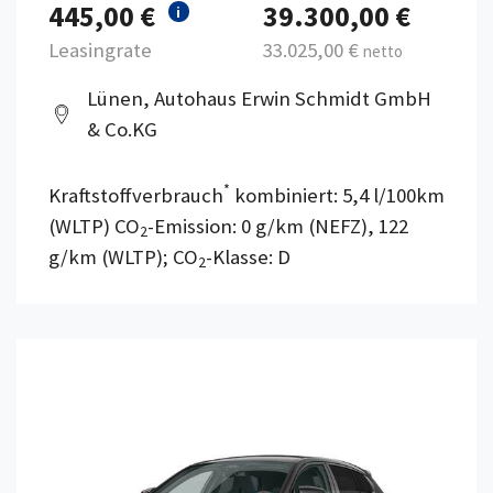
445,00 €
39.300,00 €
i
Leasingrate
33.025,00 €
netto
Lünen, Autohaus Erwin Schmidt GmbH
& Co.KG
*
Kraftstoffverbrauch
kombiniert: 5,4 l/100km
(WLTP) CO
-Emission: 0 g/km (NEFZ), 122
2
g/km (WLTP); CO
-Klasse: D
2
Details anzeigen