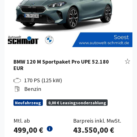
Fahr
BMW 120 M Sportpaket Pro UPE 52.180
EUR
170 PS (125 kW)
Benzin
Neufahrzeug
0,00 € Leasingsonderzahlung
Mtl. ab
Barpreis inkl. MwSt.
499,00 €
43.550,00 €
i