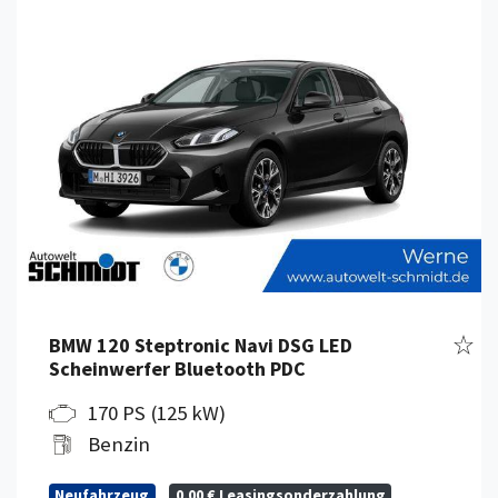
Fahr
BMW 120 Steptronic Navi DSG LED
Scheinwerfer Bluetooth PDC
170 PS (125 kW)
Benzin
Neufahrzeug
0,00 € Leasingsonderzahlung