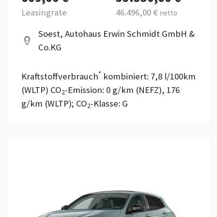
Leasingrate
46.496,00 €
netto
Soest, Autohaus Erwin Schmidt GmbH &
Co.KG
*
Kraftstoffverbrauch
kombiniert: 7,8 l/100km
(WLTP) CO
-Emission: 0 g/km (NEFZ), 176
2
g/km (WLTP); CO
-Klasse: G
2
Details anzeigen