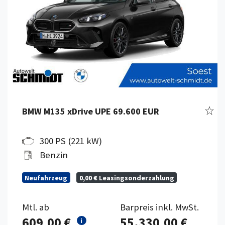
Fahr
BMW M135 xDrive UPE 69.600 EUR
300 PS (221 kW)
Benzin
Neufahrzeug
0,00 € Leasingsonderzahlung
Mtl. ab
Barpreis inkl. MwSt.
609,00 €
55.330,00 €
i