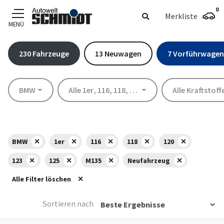
0
Merkliste
MENÜ
Zum Hauptinhalt
230
Fahrzeuge
13
Neuwagen
7
Vorführwagen
Marke
Modell
Kraftstoff
BMW
Alle 1er
,
116
,
118
,
120
,
123
,
125
Alle Kraftstoff
,
M135
BMW
1er
116
118
120
123
125
M135
Neufahrzeug
Alle Filter löschen
Sortieren nach