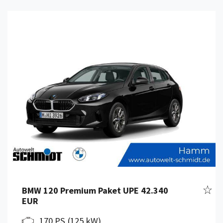
Details anzeigen
Fahr
BMW 120 Premium Paket UPE 42.340
EUR
170 PS (125 kW)