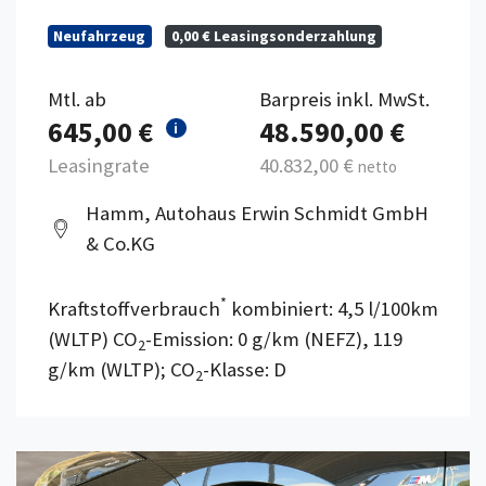
Neufahrzeug
0,00 € Leasingsonderzahlung
Mtl. ab
Barpreis inkl. MwSt.
645,00 €
48.590,00 €
i
Leasingrate
40.832,00 €
netto
Hamm, Autohaus Erwin Schmidt GmbH
& Co.KG
*
Kraftstoffverbrauch
kombiniert: 4,5 l/100km
(WLTP) CO
-Emission: 0 g/km (NEFZ), 119
2
g/km (WLTP); CO
-Klasse: D
2
Details anzeigen