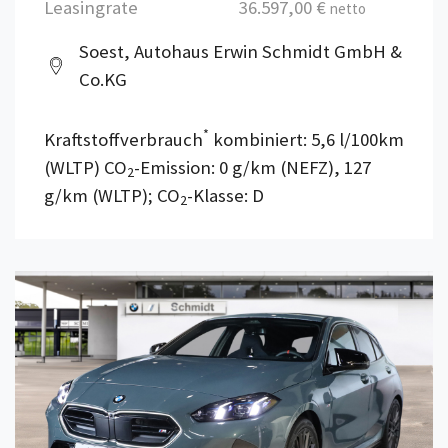
Leasingrate
36.597,00 €
netto
Soest, Autohaus Erwin Schmidt GmbH &
Co.KG
*
Kraftstoffverbrauch
kombiniert: 5,6 l/100km
(WLTP) CO
-Emission: 0 g/km (NEFZ), 127
2
g/km (WLTP); CO
-Klasse: D
2
Details anzeigen