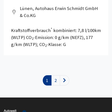
Lünen, Autohaus Erwin Schmidt GmbH
& Co.KG
*
Kraftstoffverbrauch
kombiniert: 7,8 l/100km
(WLTP) CO
-Emission: 0 g/km (NEFZ), 177
2
g/km (WLTP); CO
-Klasse: G
2
1
2
Nächste