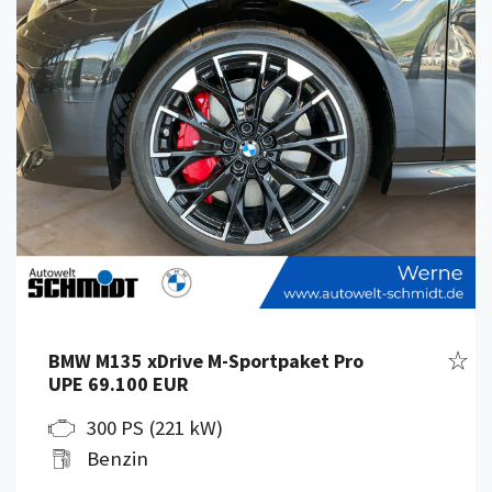
Fahr
BMW M135 xDrive M-Sportpaket Pro
UPE 69.100 EUR
300 PS (221 kW)
Benzin