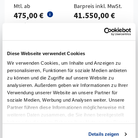
Mtl. ab
Barpreis inkl. MwSt.
475,00 €
41.550,00 €
i
Leasingrate
34.916,00 €
netto
Hamm, Autohaus Erwin Schmidt GmbH
& Co.KG
Diese Webseite verwendet Cookies
Wir verwenden Cookies, um Inhalte und Anzeigen zu
*
Kraftstoffverbrauch
kombiniert: 5,4 l/100km
personalisieren, Funktionen für soziale Medien anbieten
(WLTP) CO
-Emission: 0 g/km (NEFZ), 123
2
zu können und die Zugriffe auf unsere Website zu
g/km (WLTP); CO
-Klasse: D
2
analysieren. Außerdem geben wir Informationen zu Ihrer
Verwendung unserer Website an unsere Partner für
soziale Medien, Werbung und Analysen weiter. Unsere
Partner führen diese Informationen möglicherweise mit
Details anzeigen
weiteren Daten zusammen, die Sie ihnen bereitgestellt
haben oder die sie im Rahmen Ihrer Nutzung der Dienste
gesammelt haben.
Details zeigen