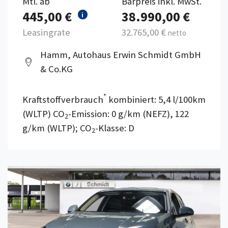
Mtl. ab
Barpreis inkl. MwSt.
445,00 €
38.990,00 €
i
Leasingrate
32.765,00 €
netto
Hamm, Autohaus Erwin Schmidt GmbH
& Co.KG
*
Kraftstoffverbrauch
kombiniert: 5,4 l/100km
(WLTP) CO
-Emission: 0 g/km (NEFZ), 122
2
g/km (WLTP); CO
-Klasse: D
2
Details anzeigen