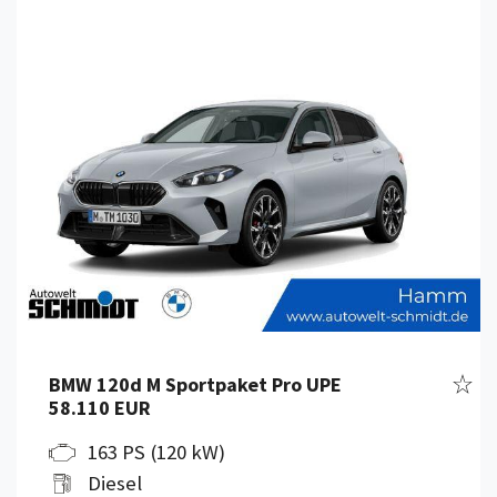
Fahr
BMW 120d M Sportpaket Pro UPE
58.110 EUR
163 PS (120 kW)
Diesel