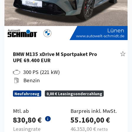
Fahr
BMW M135 xDrive M Sportpaket Pro
UPE 69.400 EUR
300 PS (221 kW)
Benzin
Neufahrzeug
0,00 € Leasingsonderzahlung
Mtl. ab
Barpreis inkl. MwSt.
830,80 €
55.160,00 €
i
Leasingrate
46.353,00 €
netto