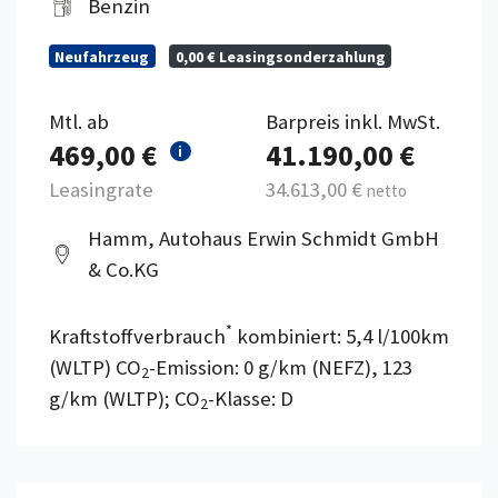
Benzin
Neufahrzeug
0,00 € Leasingsonderzahlung
Mtl. ab
Barpreis inkl. MwSt.
469,00 €
41.190,00 €
i
Leasingrate
34.613,00 €
netto
Hamm, Autohaus Erwin Schmidt GmbH
& Co.KG
*
Kraftstoffverbrauch
kombiniert: 5,4 l/100km
(WLTP) CO
-Emission: 0 g/km (NEFZ), 123
2
g/km (WLTP); CO
-Klasse: D
2
Details anzeigen