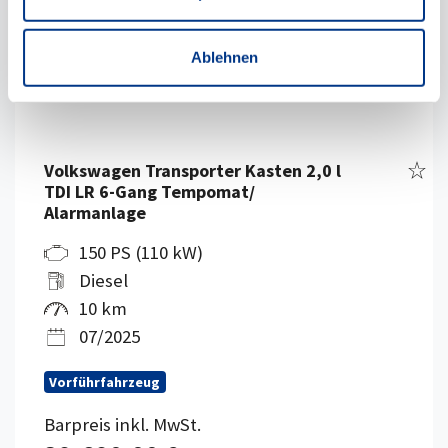
Ablehnen
Fahr
Volkswagen Transporter Kasten 2,0 l
TDI LR 6-Gang Tempomat/
Alarmanlage
150 PS (110 kW)
Diesel
10 km
07/2025
Vorführfahrzeug
Barpreis inkl. MwSt.