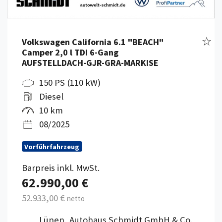
Fahr
Volkswagen California 6.1 "BEACH"
Camper 2,0 l TDI 6-Gang
AUFSTELLDACH-GJR-GRA-MARKISE
150 PS (110 kW)
Diesel
10 km
08/2025
Vorführfahrzeug
Barpreis inkl. MwSt.
62.990,00 €
52.933,00 €
netto
Lünen, Autohaus Schmidt GmbH & Co.