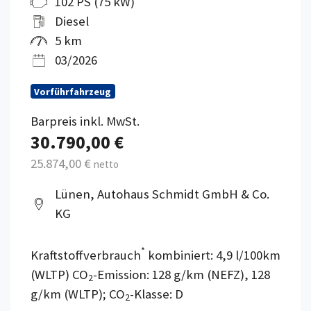
102 PS (75 kW)
Diesel
5 km
03/2026
Vorführfahrzeug
Barpreis inkl. MwSt.
30.790,00 €
25.874,00 €
netto
Lünen, Autohaus Schmidt GmbH & Co.
KG
*
Kraftstoffverbrauch
kombiniert: 4,9 l/100km
(WLTP) CO
-Emission: 128 g/km (NEFZ), 128
2
g/km (WLTP); CO
-Klasse: D
2