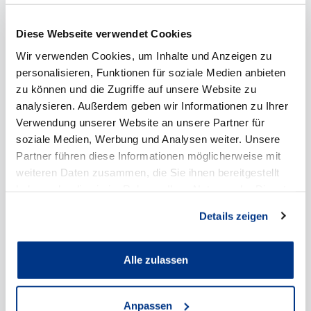
Lünen, Autohaus Schmidt GmbH & Co.
Diese Webseite verwendet Cookies
KG
Wir verwenden Cookies, um Inhalte und Anzeigen zu
personalisieren, Funktionen für soziale Medien anbieten
*
Kraftstoffverbrauch
kombiniert: 7,4 l/100km
zu können und die Zugriffe auf unsere Website zu
(WLTP) CO
-Emission: 0 g/km (NEFZ), 195
analysieren. Außerdem geben wir Informationen zu Ihrer
2
Verwendung unserer Website an unsere Partner für
g/km (WLTP); CO
-Klasse: G
2
soziale Medien, Werbung und Analysen weiter. Unsere
Partner führen diese Informationen möglicherweise mit
weiteren Daten zusammen, die Sie ihnen bereitgestellt
Details anzeigen
haben oder die sie im Rahmen Ihrer Nutzung der Dienste
gesammelt haben.
Details zeigen
Alle zulassen
Anpassen