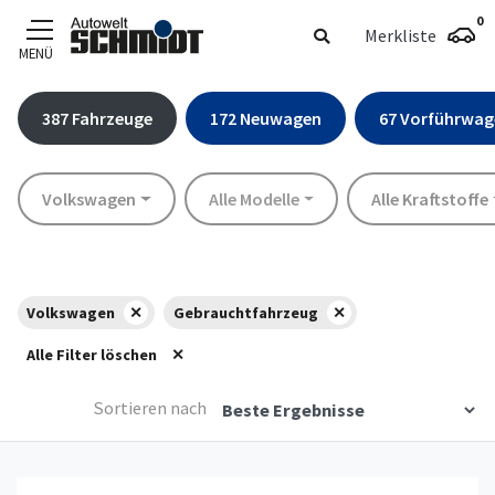
0
Merkliste
MENÜ
Zum Hauptinhalt
387
Fahrzeuge
172
Neuwagen
67
Vorführwag
Marke
Modell
Kraftstoff
Volkswagen
Alle Modelle
Alle Kraftstoffe
Volkswagen
Gebrauchtfahrzeug
Alle Filter löschen
Sortieren nach
Details anzeigen