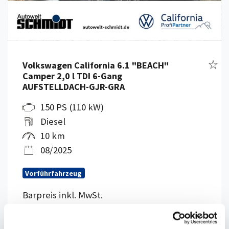
Fahr
Volkswagen California 6.1 "BEACH"
Camper 2,0 l TDI 6-Gang
AUFSTELLDACH-GJR-GRA
150 PS (110 kW)
Diesel
10 km
08/2025
Vorführfahrzeug
Barpreis inkl. MwSt.
64.990,00 €
54.614,00 €
netto