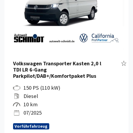
Fahr
Volkswagen Transporter Kasten 2,0 l
TDI LR 6-Gang
Parkpilot/DAB+/Komfortpaket Plus
150 PS (110 kW)
Diesel
10 km
07/2025
Vorführfahrzeug