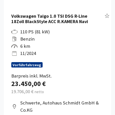
Fahr
Volkswagen Taigo 1.0 TSI DSG R-Line
18Zoll BlackStyle ACC R.KAMERA Navi
110 PS (81 kW)
Benzin
6 km
11/2024
Vorführfahrzeug
Barpreis inkl. MwSt.
23.450,00 €
19.706,00 €
netto
Schwerte, Autohaus Schmidt GmbH &
Co.KG