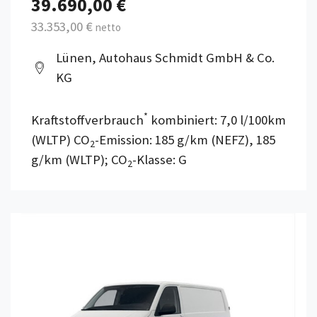
39.690,00 €
33.353,00 €
netto
Lünen, Autohaus Schmidt GmbH & Co.
KG
*
Kraftstoffverbrauch
kombiniert: 7,0 l/100km
(WLTP) CO
-Emission: 185 g/km (NEFZ), 185
2
g/km (WLTP); CO
-Klasse: G
2
Details anzeigen