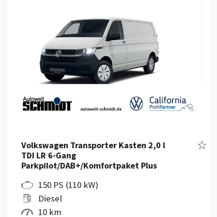
Fahr
Volkswagen Transporter Kasten 2,0 l
TDI LR 6-Gang
Parkpilot/DAB+/Komfortpaket Plus
150 PS (110 kW)
Diesel
10 km