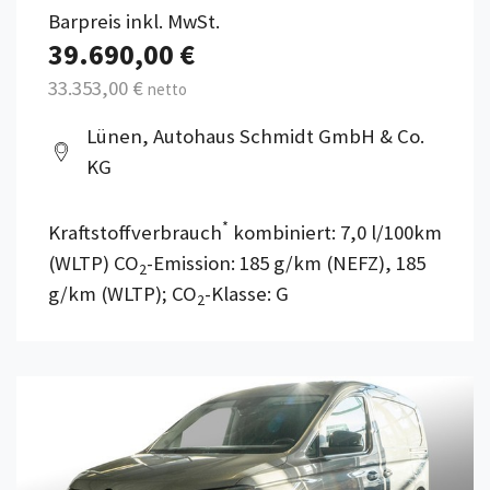
Barpreis inkl. MwSt.
39.690,00 €
33.353,00 €
netto
Lünen, Autohaus Schmidt GmbH & Co.
KG
*
Kraftstoffverbrauch
kombiniert: 7,0 l/100km
(WLTP) CO
-Emission: 185 g/km (NEFZ), 185
2
g/km (WLTP); CO
-Klasse: G
2
Details anzeigen