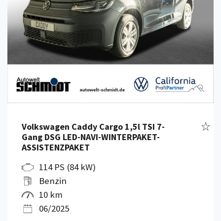
Fahr
Volkswagen Caddy Cargo 1,5l TSI 7-
Gang DSG LED-NAVI-WINTERPAKET-
ASSISTENZPAKET
114 PS (84 kW)
Benzin
10 km
06/2025