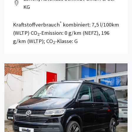
KG
*
Kraftstoffverbrauch
kombiniert: 7,5 l/100km
(WLTP) CO
-Emission: 0 g/km (NEFZ), 196
2
g/km (WLTP); CO
-Klasse: G
2
Details anzeigen