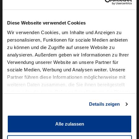
Camper mieten
Kundenservice
Diese Webseite verwendet Cookies
Online-Terminbuchung
Wir verwenden Cookies, um Inhalte und Anzeigen zu
personalisieren, Funktionen für soziale Medien anbieten
Für Geschäftskunden
zu können und die Zugriffe auf unsere Website zu
analysieren. Außerdem geben wir Informationen zu Ihrer
Audi Business
Verwendung unserer Website an unsere Partner für
BMW Geschäftskunden
soziale Medien, Werbung und Analysen weiter. Unsere
Partner führen diese Informationen möglicherweise mit
Volkswagen Professional Class
weiteren Daten zusammen, die Sie ihnen bereitgestellt
Autowelt Schmidt
haben oder die sie im Rahmen Ihrer Nutzung der Dienste
gesammelt haben.
Details zeigen
Unternehmen
News & Events
Karriere
Alle zulassen
Ausbildung