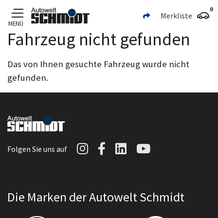
0
Merkliste
MENÜ
Fahrzeug nicht gefunden
Zum Hauptinhalt
Das von Ihnen gesuchte Fahrzeug wurde nicht
gefunden.
Autowelt Schmidt auf I
Autowelt Schmidt au
Autowelt Schmidt
Autowelt Sc
Folgen Sie uns auf
Die Marken der Autowelt Schmidt