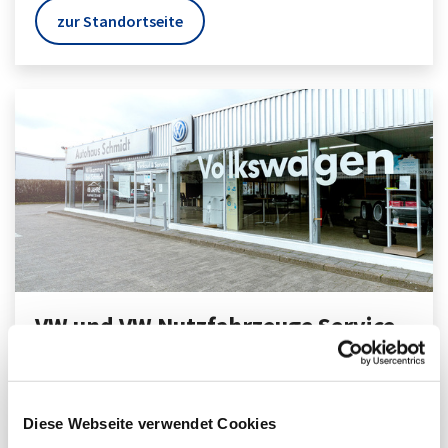
zur Standortseite
VW und VW Nutzfahrzeuge Service
Dortmund
Eisenacher Straße 11
44143
Dortmund
Diese Webseite verwendet Cookies