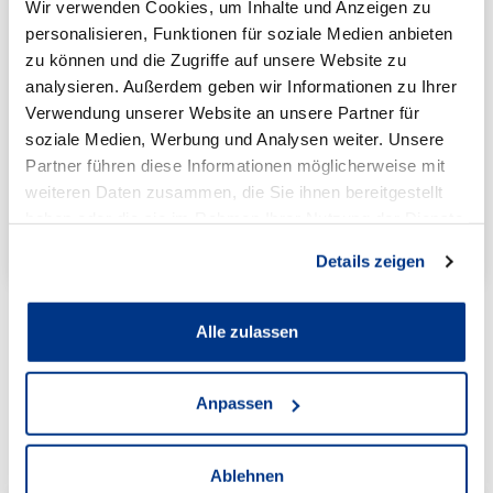
Wir verwenden Cookies, um Inhalte und Anzeigen zu
+49(0)231/427858-0
personalisieren, Funktionen für soziale Medien anbieten
zu können und die Zugriffe auf unsere Website zu
Online Terminvereinbarung
analysieren. Außerdem geben wir Informationen zu Ihrer
Verwendung unserer Website an unsere Partner für
soziale Medien, Werbung und Analysen weiter. Unsere
Online-Terminvereinbarung NFZ
Partner führen diese Informationen möglicherweise mit
weiteren Daten zusammen, die Sie ihnen bereitgestellt
haben oder die sie im Rahmen Ihrer Nutzung der Dienste
zur Standortseite
gesammelt haben.
Details zeigen
Alle zulassen
Anpassen
Audi Standorte
Ablehnen