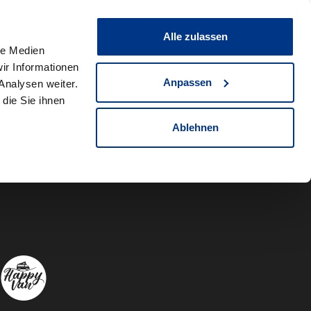
0
Fahrzeug teilen
Merkliste
Alle zulassen
le Medien
ir Informationen
Anpassen
Analysen weiter.
die Sie ihnen
Ablehnen
Autowelt Sch
Autowelt 
Autow
A
Folgen Sie uns auf