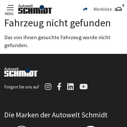
0
Merkliste
MENÜ
Fahrzeug nicht gefunden
Zum Hauptinhalt
Das von Ihnen gesuchte Fahrzeug wurde nicht
gefunden.
Autowelt Schmidt auf I
Autowelt Schmidt au
Autowelt Schmidt
Autowelt Sc
Folgen Sie uns auf
Die Marken der Autowelt Schmidt