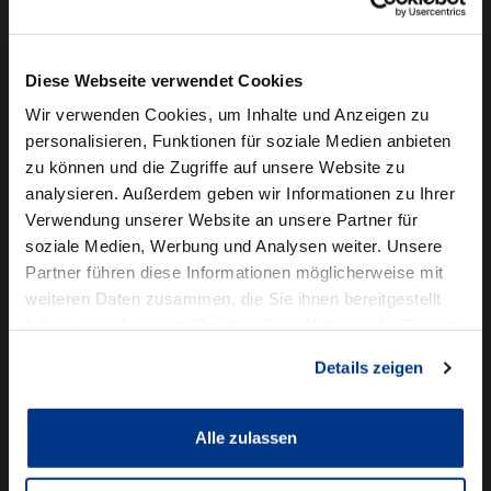
Camper mieten
Kundenservice
Diese Webseite verwendet Cookies
Online-Terminbuchung
Wir verwenden Cookies, um Inhalte und Anzeigen zu
personalisieren, Funktionen für soziale Medien anbieten
Für Geschäftskunden
zu können und die Zugriffe auf unsere Website zu
analysieren. Außerdem geben wir Informationen zu Ihrer
Audi Business
Verwendung unserer Website an unsere Partner für
BMW Geschäftskunden
soziale Medien, Werbung und Analysen weiter. Unsere
Partner führen diese Informationen möglicherweise mit
Volkswagen Professional Class
weiteren Daten zusammen, die Sie ihnen bereitgestellt
Autowelt Schmidt
haben oder die sie im Rahmen Ihrer Nutzung der Dienste
gesammelt haben.
Details zeigen
Unternehmen
News & Events
Karriere
Alle zulassen
Ausbildung