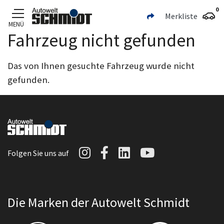
0
Merkliste
MENÜ
Fahrzeug nicht gefunden
Zum Hauptinhalt
Das von Ihnen gesuchte Fahrzeug wurde nicht
gefunden.
Autowelt Schmidt auf I
Autowelt Schmidt au
Autowelt Schmidt
Autowelt Sc
Folgen Sie uns auf
Die Marken der Autowelt Schmidt