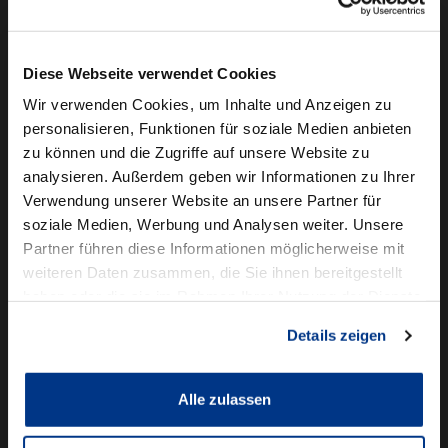
Camper mieten
Kundenservice
Diese Webseite verwendet Cookies
Online-Terminbuchung
Wir verwenden Cookies, um Inhalte und Anzeigen zu
personalisieren, Funktionen für soziale Medien anbieten
Für Geschäftskunden
zu können und die Zugriffe auf unsere Website zu
analysieren. Außerdem geben wir Informationen zu Ihrer
Audi Business
Verwendung unserer Website an unsere Partner für
BMW Geschäftskunden
soziale Medien, Werbung und Analysen weiter. Unsere
Partner führen diese Informationen möglicherweise mit
Volkswagen Professional Class
weiteren Daten zusammen, die Sie ihnen bereitgestellt
Autowelt Schmidt
haben oder die sie im Rahmen Ihrer Nutzung der Dienste
gesammelt haben.
Details zeigen
Unternehmen
News & Events
Karriere
Alle zulassen
Ausbildung