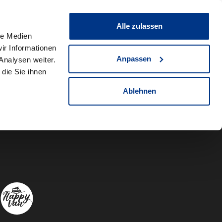
0
Fahrzeug teilen
Merkliste
Alle zulassen
le Medien
ir Informationen
Anpassen
Analysen weiter.
die Sie ihnen
Ablehnen
Autowelt Sch
Autowelt 
Autow
A
Folgen Sie uns auf