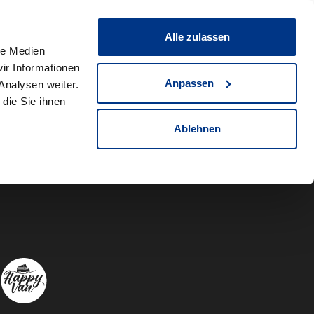
0
Fahrzeug teilen
Merkliste
Alle zulassen
le Medien
ir Informationen
Anpassen
Analysen weiter.
die Sie ihnen
Ablehnen
Autowelt Sch
Autowelt 
Autow
A
Folgen Sie uns auf