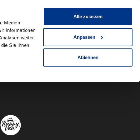
0
Fahrzeug teilen
Merkliste
Alle zulassen
le Medien
ir Informationen
Anpassen
Analysen weiter.
die Sie ihnen
Ablehnen
Autowelt Sch
Autowelt 
Autow
A
Folgen Sie uns auf