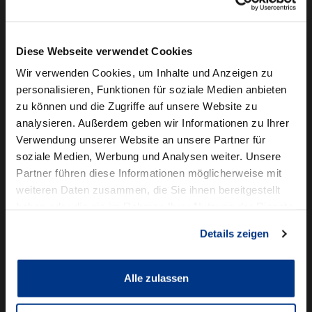
Camper mieten
Kundenservice
Diese Webseite verwendet Cookies
Online-Terminbuchung
Wir verwenden Cookies, um Inhalte und Anzeigen zu
personalisieren, Funktionen für soziale Medien anbieten
Für Geschäftskunden
zu können und die Zugriffe auf unsere Website zu
analysieren. Außerdem geben wir Informationen zu Ihrer
Audi Business
Verwendung unserer Website an unsere Partner für
BMW Geschäftskunden
soziale Medien, Werbung und Analysen weiter. Unsere
Partner führen diese Informationen möglicherweise mit
Volkswagen Professional Class
weiteren Daten zusammen, die Sie ihnen bereitgestellt
Autowelt Schmidt
haben oder die sie im Rahmen Ihrer Nutzung der Dienste
gesammelt haben.
Details zeigen
Unternehmen
News & Events
Karriere
Alle zulassen
Ausbildung