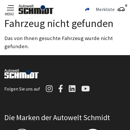
0
Merkliste
MENÜ
Fahrzeug nicht gefunden
Zum Hauptinhalt
Das von Ihnen gesuchte Fahrzeug wurde nicht
gefunden.
Autowelt Schmidt auf I
Autowelt Schmidt au
Autowelt Schmidt
Autowelt Sc
Folgen Sie uns auf
Die Marken der Autowelt Schmidt