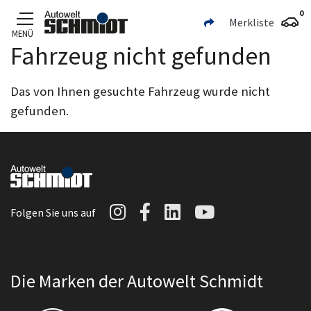
0
Merkliste
MENÜ
Fahrzeug nicht gefunden
Zum Hauptinhalt
Das von Ihnen gesuchte Fahrzeug wurde nicht
gefunden.
Autowelt Schmidt auf I
Autowelt Schmidt au
Autowelt Schmidt
Autowelt Sc
Folgen Sie uns auf
Die Marken der Autowelt Schmidt