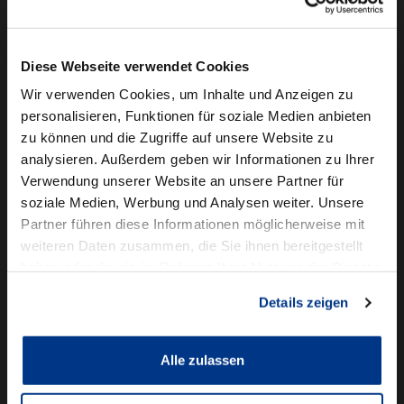
Camper mieten
Kundenservice
Diese Webseite verwendet Cookies
Online-Terminbuchung
Wir verwenden Cookies, um Inhalte und Anzeigen zu
personalisieren, Funktionen für soziale Medien anbieten
Für Geschäftskunden
zu können und die Zugriffe auf unsere Website zu
analysieren. Außerdem geben wir Informationen zu Ihrer
Audi Business
Verwendung unserer Website an unsere Partner für
BMW Geschäftskunden
soziale Medien, Werbung und Analysen weiter. Unsere
Partner führen diese Informationen möglicherweise mit
Volkswagen Professional Class
weiteren Daten zusammen, die Sie ihnen bereitgestellt
Autowelt Schmidt
haben oder die sie im Rahmen Ihrer Nutzung der Dienste
gesammelt haben.
Details zeigen
Unternehmen
News & Events
Karriere
Alle zulassen
Ausbildung