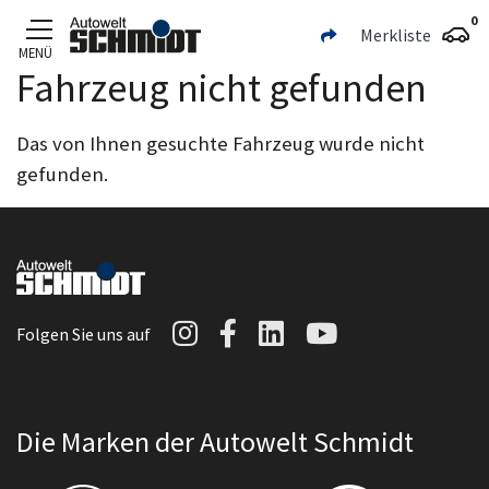
0
Merkliste
MENÜ
Fahrzeug nicht gefunden
Zum Hauptinhalt
Das von Ihnen gesuchte Fahrzeug wurde nicht
gefunden.
Autowelt Schmidt auf I
Autowelt Schmidt au
Autowelt Schmidt
Autowelt Sc
Folgen Sie uns auf
Die Marken der Autowelt Schmidt