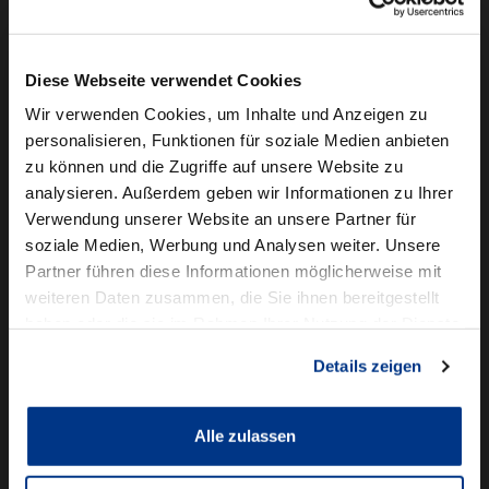
Camper mieten
Kundenservice
Diese Webseite verwendet Cookies
Online-Terminbuchung
Wir verwenden Cookies, um Inhalte und Anzeigen zu
personalisieren, Funktionen für soziale Medien anbieten
Für Geschäftskunden
zu können und die Zugriffe auf unsere Website zu
analysieren. Außerdem geben wir Informationen zu Ihrer
Audi Business
Verwendung unserer Website an unsere Partner für
BMW Geschäftskunden
soziale Medien, Werbung und Analysen weiter. Unsere
Partner führen diese Informationen möglicherweise mit
Volkswagen Professional Class
weiteren Daten zusammen, die Sie ihnen bereitgestellt
Autowelt Schmidt
haben oder die sie im Rahmen Ihrer Nutzung der Dienste
gesammelt haben.
Details zeigen
Unternehmen
News & Events
Karriere
Alle zulassen
Ausbildung