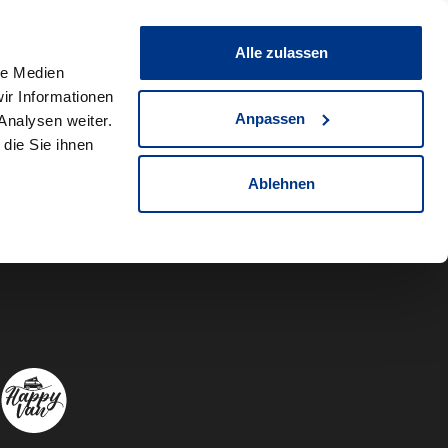
0
Fahrzeug teilen
Merkliste
Alle zulassen
le Medien
ir Informationen
Anpassen
Analysen weiter.
die Sie ihnen
Ablehnen
Autowelt Sch
Autowelt 
Autow
A
Folgen Sie uns auf