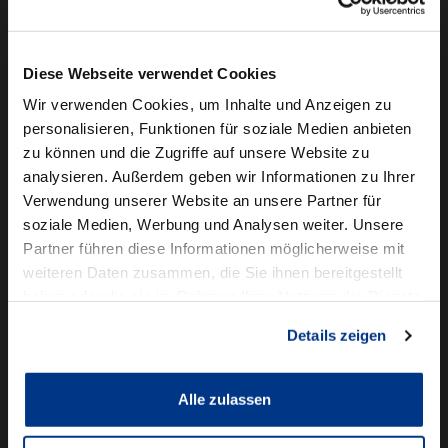
Camper mieten
Kundenservice
Diese Webseite verwendet Cookies
Online-Terminbuchung
Wir verwenden Cookies, um Inhalte und Anzeigen zu
personalisieren, Funktionen für soziale Medien anbieten
Für Geschäftskunden
zu können und die Zugriffe auf unsere Website zu
analysieren. Außerdem geben wir Informationen zu Ihrer
Audi Business
Verwendung unserer Website an unsere Partner für
BMW Geschäftskunden
soziale Medien, Werbung und Analysen weiter. Unsere
Partner führen diese Informationen möglicherweise mit
Volkswagen Professional Class
weiteren Daten zusammen, die Sie ihnen bereitgestellt
Autowelt Schmidt
haben oder die sie im Rahmen Ihrer Nutzung der Dienste
gesammelt haben.
Details zeigen
Unternehmen
News & Events
Karriere
Alle zulassen
Ausbildung