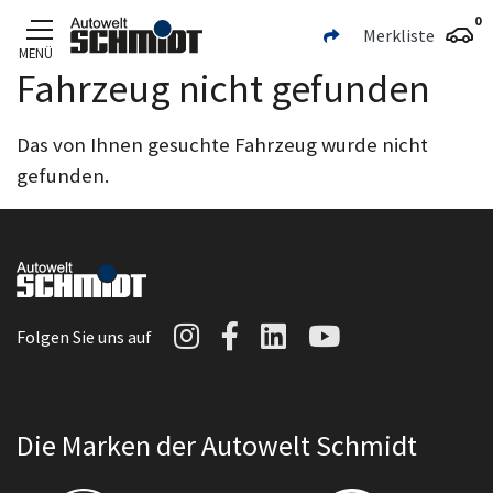
0
Merkliste
MENÜ
Fahrzeug nicht gefunden
Zum Hauptinhalt
Das von Ihnen gesuchte Fahrzeug wurde nicht
gefunden.
Autowelt Schmidt auf I
Autowelt Schmidt au
Autowelt Schmidt
Autowelt Sc
Folgen Sie uns auf
Die Marken der Autowelt Schmidt