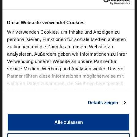
Camper mieten
Kundenservice
Diese Webseite verwendet Cookies
Online-Terminbuchung
Wir verwenden Cookies, um Inhalte und Anzeigen zu
personalisieren, Funktionen für soziale Medien anbieten
Für Geschäftskunden
zu können und die Zugriffe auf unsere Website zu
analysieren. Außerdem geben wir Informationen zu Ihrer
Audi Business
Verwendung unserer Website an unsere Partner für
BMW Geschäftskunden
soziale Medien, Werbung und Analysen weiter. Unsere
Partner führen diese Informationen möglicherweise mit
Volkswagen Professional Class
weiteren Daten zusammen, die Sie ihnen bereitgestellt
Autowelt Schmidt
haben oder die sie im Rahmen Ihrer Nutzung der Dienste
gesammelt haben.
Details zeigen
Unternehmen
News & Events
Karriere
Alle zulassen
Ausbildung