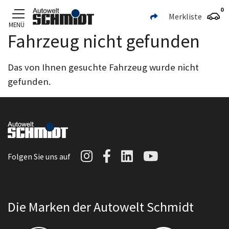
0
Merkliste
MENÜ
Fahrzeug nicht gefunden
Zum Hauptinhalt
Das von Ihnen gesuchte Fahrzeug wurde nicht
gefunden.
Autowelt Schmidt auf I
Autowelt Schmidt au
Autowelt Schmidt
Autowelt Sc
Folgen Sie uns auf
Die Marken der Autowelt Schmidt