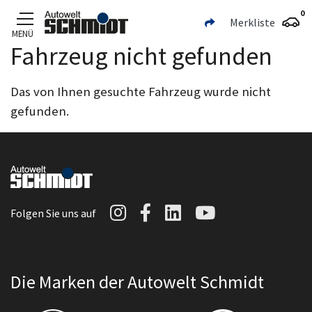
0
Merkliste
MENÜ
Fahrzeug nicht gefunden
Zum Hauptinhalt
Das von Ihnen gesuchte Fahrzeug wurde nicht
gefunden.
Autowelt Schmidt auf I
Autowelt Schmidt au
Autowelt Schmidt
Autowelt Sc
Folgen Sie uns auf
Die Marken der Autowelt Schmidt