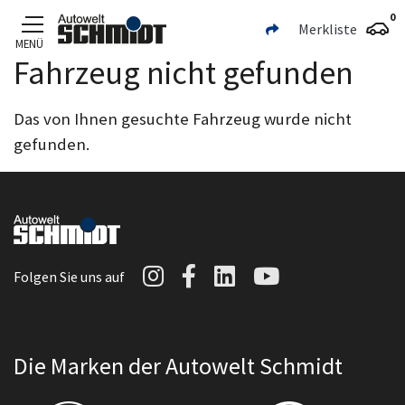
0
Merkliste
MENÜ
Fahrzeug nicht gefunden
Zum Hauptinhalt
Das von Ihnen gesuchte Fahrzeug wurde nicht
gefunden.
Autowelt Schmidt auf I
Autowelt Schmidt au
Autowelt Schmidt
Autowelt Sc
Folgen Sie uns auf
Die Marken der Autowelt Schmidt