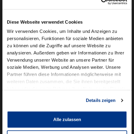
Camper mieten
Kundenservice
Diese Webseite verwendet Cookies
Online-Terminbuchung
Wir verwenden Cookies, um Inhalte und Anzeigen zu
personalisieren, Funktionen für soziale Medien anbieten
Für Geschäftskunden
zu können und die Zugriffe auf unsere Website zu
analysieren. Außerdem geben wir Informationen zu Ihrer
Audi Business
Verwendung unserer Website an unsere Partner für
BMW Geschäftskunden
soziale Medien, Werbung und Analysen weiter. Unsere
Partner führen diese Informationen möglicherweise mit
Volkswagen Professional Class
weiteren Daten zusammen, die Sie ihnen bereitgestellt
Autowelt Schmidt
haben oder die sie im Rahmen Ihrer Nutzung der Dienste
gesammelt haben.
Details zeigen
Unternehmen
News & Events
Karriere
Alle zulassen
Ausbildung