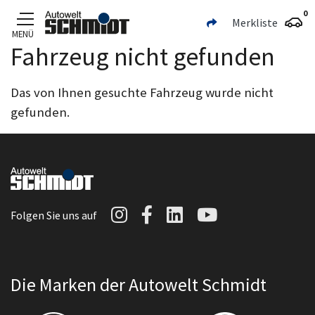
0
Merkliste
MENÜ
Fahrzeug nicht gefunden
Zum Hauptinhalt
Das von Ihnen gesuchte Fahrzeug wurde nicht
gefunden.
Autowelt Schmidt auf I
Autowelt Schmidt au
Autowelt Schmidt
Autowelt Sc
Folgen Sie uns auf
Die Marken der Autowelt Schmidt