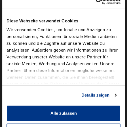
Camper mieten
Kundenservice
Diese Webseite verwendet Cookies
Online-Terminbuchung
Wir verwenden Cookies, um Inhalte und Anzeigen zu
personalisieren, Funktionen für soziale Medien anbieten
Für Geschäftskunden
zu können und die Zugriffe auf unsere Website zu
analysieren. Außerdem geben wir Informationen zu Ihrer
Audi Business
Verwendung unserer Website an unsere Partner für
BMW Geschäftskunden
soziale Medien, Werbung und Analysen weiter. Unsere
Partner führen diese Informationen möglicherweise mit
Volkswagen Professional Class
weiteren Daten zusammen, die Sie ihnen bereitgestellt
Autowelt Schmidt
haben oder die sie im Rahmen Ihrer Nutzung der Dienste
gesammelt haben.
Details zeigen
Unternehmen
News & Events
Karriere
Alle zulassen
Ausbildung