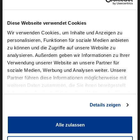
Camper mieten
Kundenservice
Diese Webseite verwendet Cookies
Online-Terminbuchung
Wir verwenden Cookies, um Inhalte und Anzeigen zu
personalisieren, Funktionen für soziale Medien anbieten
Für Geschäftskunden
zu können und die Zugriffe auf unsere Website zu
analysieren. Außerdem geben wir Informationen zu Ihrer
Audi Business
Verwendung unserer Website an unsere Partner für
BMW Geschäftskunden
soziale Medien, Werbung und Analysen weiter. Unsere
Partner führen diese Informationen möglicherweise mit
Volkswagen Professional Class
weiteren Daten zusammen, die Sie ihnen bereitgestellt
Autowelt Schmidt
haben oder die sie im Rahmen Ihrer Nutzung der Dienste
gesammelt haben.
Details zeigen
Unternehmen
News & Events
Karriere
Alle zulassen
Ausbildung