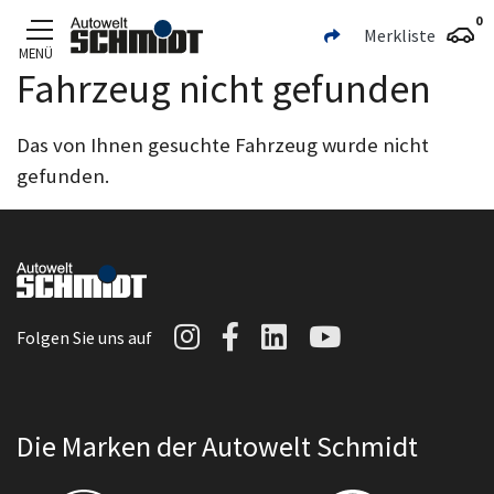
0
Merkliste
MENÜ
Fahrzeug nicht gefunden
Zum Hauptinhalt
Das von Ihnen gesuchte Fahrzeug wurde nicht
gefunden.
Autowelt Schmidt auf I
Autowelt Schmidt au
Autowelt Schmidt
Autowelt Sc
Folgen Sie uns auf
Die Marken der Autowelt Schmidt