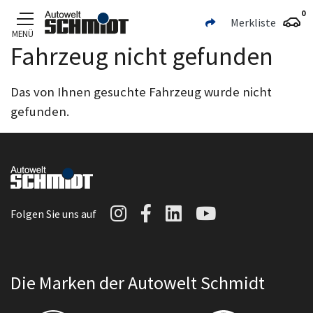
0
Merkliste
MENÜ
Fahrzeug nicht gefunden
Zum Hauptinhalt
Das von Ihnen gesuchte Fahrzeug wurde nicht
gefunden.
Autowelt Schmidt auf I
Autowelt Schmidt au
Autowelt Schmidt
Autowelt Sc
Folgen Sie uns auf
Die Marken der Autowelt Schmidt