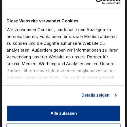
Camper mieten
Kundenservice
Diese Webseite verwendet Cookies
Online-Terminbuchung
Wir verwenden Cookies, um Inhalte und Anzeigen zu
personalisieren, Funktionen für soziale Medien anbieten
Für Geschäftskunden
zu können und die Zugriffe auf unsere Website zu
analysieren. Außerdem geben wir Informationen zu Ihrer
Audi Business
Verwendung unserer Website an unsere Partner für
BMW Geschäftskunden
soziale Medien, Werbung und Analysen weiter. Unsere
Partner führen diese Informationen möglicherweise mit
Volkswagen Professional Class
weiteren Daten zusammen, die Sie ihnen bereitgestellt
Autowelt Schmidt
haben oder die sie im Rahmen Ihrer Nutzung der Dienste
gesammelt haben.
Details zeigen
Unternehmen
News & Events
Karriere
Alle zulassen
Ausbildung