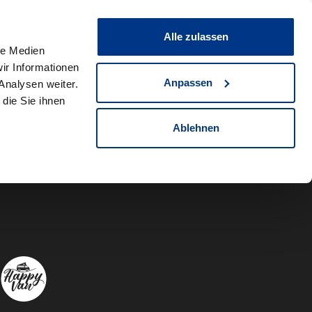
0
Fahrzeug teilen
Merkliste
Alle zulassen
le Medien
ir Informationen
Anpassen
Analysen weiter.
die Sie ihnen
Ablehnen
Autowelt Sch
Autowelt 
Autow
A
Folgen Sie uns auf