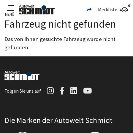
0
Merkliste
MENÜ
Fahrzeug nicht gefunden
Zum Hauptinhalt
Das von Ihnen gesuchte Fahrzeug wurde nicht
gefunden.
Autowelt Schmidt auf I
Autowelt Schmidt au
Autowelt Schmidt
Autowelt Sc
Folgen Sie uns auf
Die Marken der Autowelt Schmidt