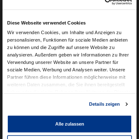
Camper mieten
Kundenservice
Diese Webseite verwendet Cookies
Online-Terminbuchung
Wir verwenden Cookies, um Inhalte und Anzeigen zu
personalisieren, Funktionen für soziale Medien anbieten
Für Geschäftskunden
zu können und die Zugriffe auf unsere Website zu
analysieren. Außerdem geben wir Informationen zu Ihrer
Audi Business
Verwendung unserer Website an unsere Partner für
BMW Geschäftskunden
soziale Medien, Werbung und Analysen weiter. Unsere
Partner führen diese Informationen möglicherweise mit
Volkswagen Professional Class
weiteren Daten zusammen, die Sie ihnen bereitgestellt
Autowelt Schmidt
haben oder die sie im Rahmen Ihrer Nutzung der Dienste
gesammelt haben.
Details zeigen
Unternehmen
News & Events
Karriere
Alle zulassen
Ausbildung