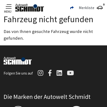
0
Merkliste
MENÜ
Fahrzeug nicht gefunden
Zum Hauptinhalt
Das von Ihnen gesuchte Fahrzeug wurde nicht
gefunden.
Autowelt Schmidt auf I
Autowelt Schmidt au
Autowelt Schmidt
Autowelt Sc
Folgen Sie uns auf
Die Marken der Autowelt Schmidt