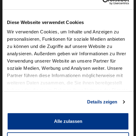
Camper mieten
Kundenservice
Diese Webseite verwendet Cookies
Online-Terminbuchung
Wir verwenden Cookies, um Inhalte und Anzeigen zu
personalisieren, Funktionen für soziale Medien anbieten
Für Geschäftskunden
zu können und die Zugriffe auf unsere Website zu
analysieren. Außerdem geben wir Informationen zu Ihrer
Audi Business
Verwendung unserer Website an unsere Partner für
BMW Geschäftskunden
soziale Medien, Werbung und Analysen weiter. Unsere
Partner führen diese Informationen möglicherweise mit
Volkswagen Professional Class
weiteren Daten zusammen, die Sie ihnen bereitgestellt
Autowelt Schmidt
haben oder die sie im Rahmen Ihrer Nutzung der Dienste
gesammelt haben.
Details zeigen
Unternehmen
News & Events
Karriere
Alle zulassen
Ausbildung