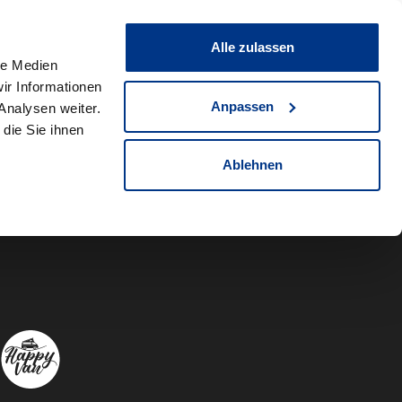
0
Fahrzeug teilen
Merkliste
Alle zulassen
le Medien
ir Informationen
Anpassen
Analysen weiter.
die Sie ihnen
Ablehnen
Autowelt Sch
Autowelt 
Autow
A
Folgen Sie uns auf