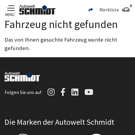
0
Merkliste
MENÜ
Fahrzeug nicht gefunden
Zum Hauptinhalt
Das von Ihnen gesuchte Fahrzeug wurde nicht
gefunden.
Autowelt Schmidt auf I
Autowelt Schmidt au
Autowelt Schmidt
Autowelt Sc
Folgen Sie uns auf
Die Marken der Autowelt Schmidt