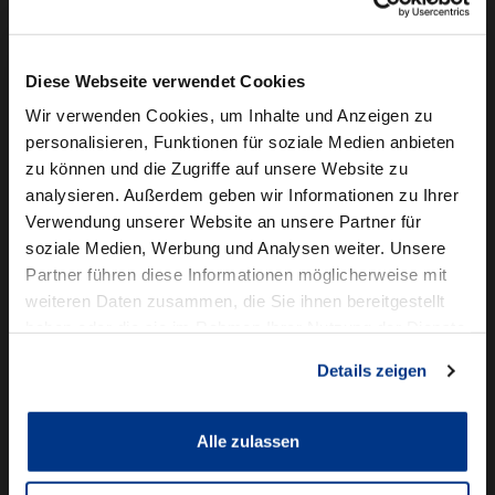
Camper mieten
Kundenservice
Diese Webseite verwendet Cookies
Online-Terminbuchung
Wir verwenden Cookies, um Inhalte und Anzeigen zu
personalisieren, Funktionen für soziale Medien anbieten
Für Geschäftskunden
zu können und die Zugriffe auf unsere Website zu
analysieren. Außerdem geben wir Informationen zu Ihrer
Audi Business
Verwendung unserer Website an unsere Partner für
BMW Geschäftskunden
soziale Medien, Werbung und Analysen weiter. Unsere
Partner führen diese Informationen möglicherweise mit
Volkswagen Professional Class
weiteren Daten zusammen, die Sie ihnen bereitgestellt
Autowelt Schmidt
haben oder die sie im Rahmen Ihrer Nutzung der Dienste
gesammelt haben.
Details zeigen
Unternehmen
News & Events
Karriere
Alle zulassen
Ausbildung