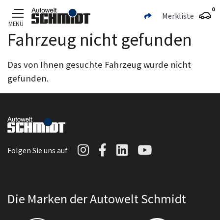
0
Merkliste
MENÜ
Fahrzeug nicht gefunden
Zum Hauptinhalt
Das von Ihnen gesuchte Fahrzeug wurde nicht
gefunden.
Autowelt Schmidt auf I
Autowelt Schmidt au
Autowelt Schmidt
Autowelt Sc
Folgen Sie uns auf
Die Marken der Autowelt Schmidt