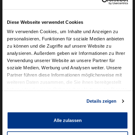
Camper mieten
Kundenservice
Diese Webseite verwendet Cookies
Online-Terminbuchung
Wir verwenden Cookies, um Inhalte und Anzeigen zu
personalisieren, Funktionen für soziale Medien anbieten
Für Geschäftskunden
zu können und die Zugriffe auf unsere Website zu
analysieren. Außerdem geben wir Informationen zu Ihrer
Audi Business
Verwendung unserer Website an unsere Partner für
BMW Geschäftskunden
soziale Medien, Werbung und Analysen weiter. Unsere
Partner führen diese Informationen möglicherweise mit
Volkswagen Professional Class
weiteren Daten zusammen, die Sie ihnen bereitgestellt
Autowelt Schmidt
haben oder die sie im Rahmen Ihrer Nutzung der Dienste
gesammelt haben.
Details zeigen
Unternehmen
News & Events
Karriere
Alle zulassen
Ausbildung