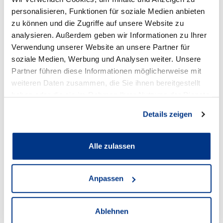
personalisieren, Funktionen für soziale Medien anbieten
zu können und die Zugriffe auf unsere Website zu
analysieren. Außerdem geben wir Informationen zu Ihrer
Standort
Verwendung unserer Website an unsere Partner für
soziale Medien, Werbung und Analysen weiter. Unsere
Partner führen diese Informationen möglicherweise mit
weiteren Daten zusammen, die Sie ihnen bereitgestellt
haben oder die sie im Rahmen Ihrer Nutzung der Dienste
gesammelt haben.
Details zeigen
Alle zulassen
Audi Recklinghausen
Anpassen
Anschrift
Ablehnen