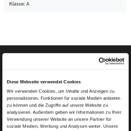
Klasse: A
Autowelt Schmidt auf I
Autowelt Schmidt au
Autowelt Schmidt
Autowelt Sc
Folgen Sie uns auf
Diese Webseite verwendet Cookies
Wir verwenden Cookies, um Inhalte und Anzeigen zu
personalisieren, Funktionen für soziale Medien anbieten
zu können und die Zugriffe auf unsere Website zu
Die Marken der Autowelt Schmidt
analysieren. Außerdem geben wir Informationen zu Ihrer
Verwendung unserer Website an unsere Partner für
soziale Medien, Werbung und Analysen weiter. Unsere