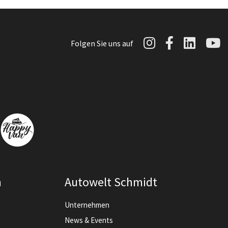
Autowelt Sch
Autowelt 
Autow
A
Folgen Sie uns auf
n
Autowelt Schmidt
Unternehmen
News & Events