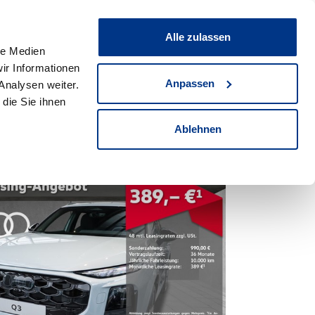
ce & Werkstatt
Unternehmen
News & Events
Alle zulassen
Standorte
Suche
le Medien
3899
Fahrzeuge
ir Informationen
Anpassen
Analysen weiter.
die Sie ihnen
Ablehnen
380