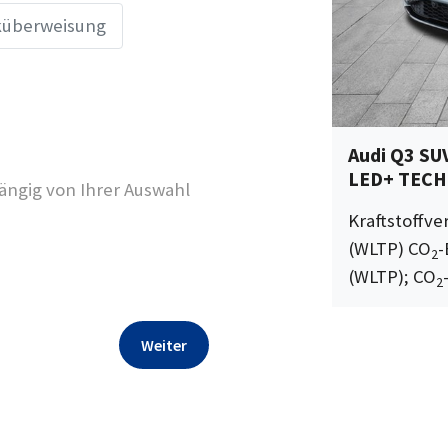
überweisung
Audi Q3 SU
LED+ TECH
ngig von Ihrer Auswahl
Kraftstoffv
(WLTP) CO
-
2
(WLTP); CO
2
Weiter