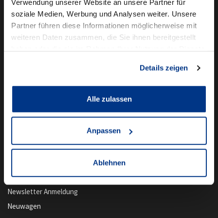
Die Marken der Autowelt Schmidt
Verwendung unserer Website an unsere Partner für
soziale Medien, Werbung und Analysen weiter. Unsere
Partner führen diese Informationen möglicherweise mit
weiteren Daten zusammen, die Sie ihnen bereitgestellt
haben oder die sie im Rahmen Ihrer Nutzung der Dienste
gesammelt haben.
Details zeigen
Alle zulassen
Anpassen
Ablehnen
Unser Angebot
Newsletter Anmeldung
Neuwagen