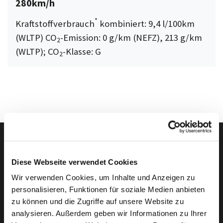
280km/h
*
Kraftstoffverbrauch
kombiniert: 9,4 l/100km
(WLTP) CO
-Emission: 0 g/km (NEFZ), 213 g/km
2
(WLTP); CO
-Klasse: G
2
Diese Webseite verwendet Cookies
Autowelt Schmidt auf I
Autowelt Schmidt au
Autowelt Schmidt
Autowelt Sc
Wir verwenden Cookies, um Inhalte und Anzeigen zu
Folgen Sie uns auf
personalisieren, Funktionen für soziale Medien anbieten
zu können und die Zugriffe auf unsere Website zu
analysieren. Außerdem geben wir Informationen zu Ihrer